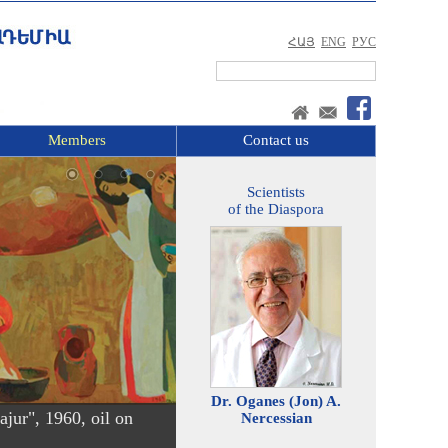
ՀԱՅ
ENG
РУС
Members
Contact us
Scientists
of the Diaspora
Dr. Oganes (Jon) A.
jur", 1960, oil on
Nercessian