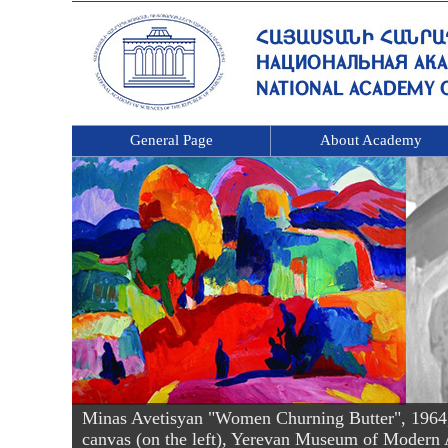
General Page
About Academy
Minas Avetisyan "Women Churning Butter", 1964, oi
canvas (on the left), Yerevan Museum of Modern 