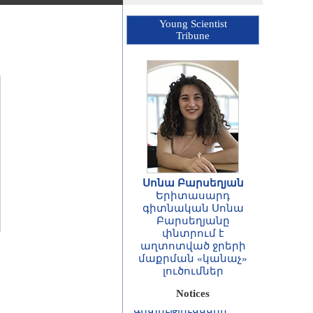
Young Scientist
Tribune
Սոնա Բարսեղյան
Երիտասարդ
գիտնական Սոնա
Բարսեղյանը
փնտրում է
աղտոտված ջրերի
ՀԱՅՏԱՐԱՐՈՒԹՅՈՒՆ
մաքրման «կանաչ»
Հայաստանի
լուծումներ
Հանրապետության
գիտությունների
Notices
ազգային