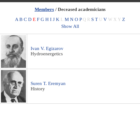
Members
/ Deceased academicians
A
B
C
D
E
F
G
H
I
J
K
M
N
O
P
S
T
V
Z
L
Q
R
U
W
X
Y
Show All
Ivan V. Egizarov
Hydroenergetics
Suren T. Eremyan
History