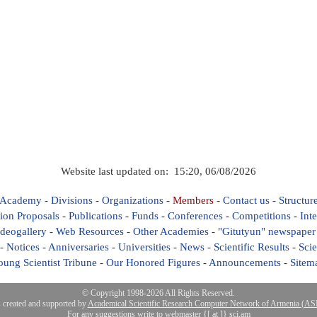
Website last updated on: 15:20, 06/08/2026
 Academy
-
Divisions
-
Organizations
-
Members
-
Contact us
-
Structur
ion Proposals
-
Publications
-
Funds
-
Conferences
-
Competitions
-
Int
deogallery
-
Web Resources
-
Other Academies
-
"Gitutyun" newspaper
-
Notices
-
Anniversaries
-
Universities
-
News
-
Scientific Results
-
Scie
oung Scientist Tribune
-
Our Honored Figures
-
Announcements
-
Sitem
© Copyright 1998-2026 All Rights Reserved.
s created and supported by
Academical Scientific Research Computer Network of Armenia (
For any suggestions write to webmaster {[ at ]} sci.am