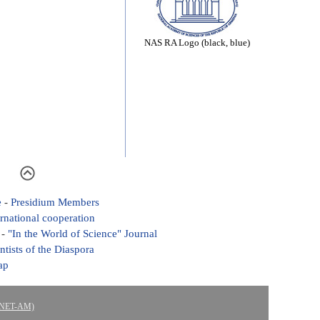
NAS RA Logo (black, blue)
e
-
Presidium Members
ernational cooperation
-
"In the World of Science" Journal
ntists of the Diaspora
ap
ASNET-AM)