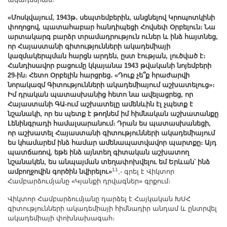
«Մոսկվայում, 1943թ․ սեպտեմբերին, անցնելով Կրոպոտկինի
փողոցով, պատահաբար հանդիպեցի Հովսեփ Օրբելուն։ Նա
արտակարգ բարձր տրամադրություն ուներ և ինձ հայտնեց,
որ Հայաստանի գիտությունների ակադեմիայի
կազմակերպման հարցն արդեն, ըստ էության, լուծված է։
Հանդիսավոր բացումը կկայանա 1943 թվականի նոյեմբերի
29-ին։ Հետո Օրբելին հարցրեց․ «Դուք չե՞ք հրաժարվի
նորակազմ Գիտությունների ակադեմիայում աշխատելուց»։
Իմ դրական պատասխանից հետո նա ավելացրեց, որ
Հայաստանի ԳԱ-ում աշխատելը ամենևին էլ չպետք է
նշանակի, որ ես պետք է թողնեմ իմ հիմնական աշխատանքը
Լենինգրադի համալսարանում։ Դրան ես պատասխանեցի,
որ աշխատել Հայաստանի գիտությունների ակադեմիայում
ես կհամարեմ ինձ համար ամենապատվավոր պարտքը։ Այդ
պատճառով, եթե ինձ այնտեղ գիտական աշխատող
նշանակեն, ես անպայման տեղափոխվելու եմ Երևան՝ ինձ
11
ամբողջովին գործին նվիրելու»
,- գրել է Վիկտոր
Համբարձումյանը «Կյանքի դրվագներ» գրքում։
Վիկտոր Համբարձումյանը դարձել է Հայկական ԽՍՀ
գիտությունների ակադեմիայի հիմնադիր անդամ և ընտրվել
ակադեմիայի փոխնախագահ։