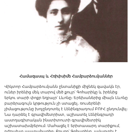
Համազասպ և Հռիփսիմե Համբարձումյաններ
Վիկտոր Համբարձումյանն ընտանիքի միջնեկ զավակն էր,
ուներ իրենից մեկ տարով մեծ քույր՝ Գոհարիկը և իրենից
երկու տարի փոքր եղբայր՝ Լևոնը։ Երեխաներից միայն Լևոնը
բարձրագույն կրթություն չի ստացել․ ռուսերենի
չիմացությունը խոչընդոտել է Լենինգրադում ԲՈՒՀ ընդունվել։
Նա դարձել է գրավիմետրիստ, աշխատել Լենինգրադի
աստղագիտական ինստիտուտի գրավիմետրիկ
աշխատախմբերում։ Մահացել է երիտասարդ տարիքում,
դժբախտ պատահարից։ Քույրը՝ Գոհարիկը, ավարտել է