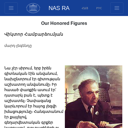
NAS RA
ՀԱՅ
РУС
Structure
Our Honored Figures
Presidium Members
Վիկտոր Համբարձումյան
Documents
Innovation Proposals
մարդ-լեգենդը
Publications
Funds
Նա չէր սիրում, երբ իրեն
Conferences
գիտնական էին անվանում,
նախընտրում էր գիտության
Competitions
աշխատող անվանումը։ Իր
International cooperation
հասած փառքին ասում էր՝
դատարկ բան է, պետք է
Youth programs
աշխատել։ Չափազանց
Photogallery
կարևորում էր հայոց լեզվի
իմացությունը։ Հանգստանում
Videogallery
էր քայլելով,
գեղարվեստական գրքեր
Web Resources
կարդալով, գյուղացիների ու