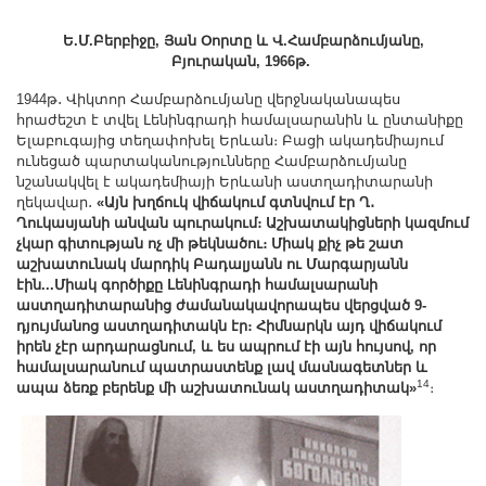
Ե.Մ.Բերբիջը, Յան Օորտը և Վ.Համբարձումյանը,
Բյուրական, 1966թ.
1944թ․ Վիկտոր Համբարձումյանը վերջնականապես
հրաժեշտ է տվել Լենինգրադի համալսարանին և ընտանիքը
Ելաբուգայից տեղափոխել Երևան։ Բացի ակադեմիայում
ունեցած պարտականությունները Համբարձումյանը
նշանակվել է ակադեմիայի Երևանի աստղադիտարանի
ղեկավար․
«Այն խղճուկ վիճակում գտնվում էր Ղ․
Ղուկասյանի անվան պուրակում։ Աշխատակիցների կազմում
չկար գիտության ոչ մի թեկնածու։ Միակ քիչ թե շատ
աշխատունակ մարդիկ Բադալյանն ու Մարգարյանն
էին...Միակ գործիքը Լենինգրադի համալսարանի
աստղադիտարանից ժամանակավորապես վերցված 9-
դյույմանոց աստղադիտակն էր։ Հիմնարկն այդ վիճակում
իրեն չէր արդարացնում, և ես ապրում էի այն հույսով, որ
համալսարանում պատրաստենք լավ մասնագետներ և
14
ապա ձեռք բերենք մի աշխատունակ աստղադիտակ»
։