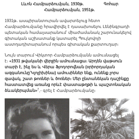
Լևոն Համբարձումյան, 1930թ.
Գոհար
Համբարձումյան, 1951թ.
1931թ․ ասպիրանտուրան ավարտելուց հետո
Համբարձումյանը հրավիրվել է դասախոսելու Լենինգրադի
պետական համալսարանում՝ միաժամանակ շարունակելով
գիտական աշխատանք կատարել Պուլկովոյի
աստղադիտարանում որպես գիտական քարտուղար։
Նույն տարում Վիկտոր Համբարձումյանն ամուսնացել
է։
«1931 թվականի վերջին ամուսնացա։ Արդեն վաթսուն
տարի է, ինչ ես և Վերա Ֆյոդորովնան (օրիորդական
ազգանունը՝Կլոչիխինա) ամուսիններ ենք, ունենք չորս
զավակ, շատ թոռներ և ծոռներ։ Մեր ընտանեկան դաշինքը
հաստատվեց առանց որևէ փաստաթղթի և պաշտոնական
7
ձևակերպման»
,- գրել է Համբարձումյանը։