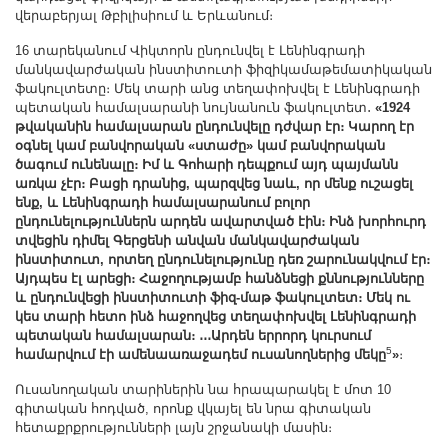
վերաբերյալ Թբիլիսիում և Երևանում։
16 տարեկանում Վիկտորն ընդունվել է Լենինգրադի
մանկավարժական ինստիտուտի ֆիզիկամաթեմատիկական
ֆակուլտետը։ Մեկ տարի անց տեղափոխվել է Լենինգրադի
պետական համալսարանի նույնանուն ֆակուլտետ․
«1924
թվականին համալսարան ընդունվելը դժվար էր։ Կարող էր
օգնել կամ բանվորական «ստաժը» կամ բանվորական
ծագում ունենալը։ Իմ և Գոհարի դեպքում այդ պայմանն
առկա չէր։ Բացի դրանից, պարզվեց նաև, որ մենք ուշացել
ենք, և Լենինգրադի համալսարանում բոլոր
ընդունելություններն արդեն ավարտված էին։ Ինձ խորհուրդ
տվեցին դիմել Գերցենի անվան մանկավարժական
ինստիտուտ, որտեղ ընդունելությունը դեռ շարունակվում էր։
Այդպես էլ արեցի։ Հաջողությամբ հանձնեցի քննությունները
և ընդունվեցի ինստիտուտի ֆիզ-մաթ ֆակուլտետ։ Մեկ ու
կես տարի հետո ինձ հաջողվեց տեղափոխվել Լենինգրադի
պետական համալսարան։ ․․․Արդեն երրորդ կուրսում
5
համարվում էի ամենաառաջադեմ ուսանողներից մեկը
»
։
Ուսանողական տարիներին նա հրապարակել է մոտ 10
գիտական հոդված, որոնք վկայել են նրա գիտական
հետաքրքրությունների լայն շրջանակի մասին։