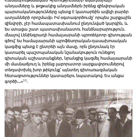
Համամիութենական
Գիտությունների Ակադեմիայի
անդամները և թղթակից անդամներն իրենց զինվորական
պարտականությունները պետք է կատարեին ավելի բարձր
ատյանների որոշմամբ։ Իմ օգտագործումը՝ որպես շարքային
զինվորի, չէր համապատասխանում ընդունված կարգին, և
ես ստացա շատ պատասխանատու հանձնարարություն․
մնալով Լենինգրադի համալսարանի պրոռեկտոր գիտության
գծով՝ ես համալսարանի պրոֆեսորական-դասախոսական
կազմից պետք է ընտրեի այն մասը, որն ընդունակ էր
կատարել պաշտպանական նշանակություն ունեցող
գիտական աշխատանքներ, նրանցից կազմել համալսարանի
մի մասնաճյուղ և իրենց լաբորատոր սարքավորումներով
տեղափոխել խոր թիկունք՝ այնտեղ գիտառազմական
հետազոտություններ կատարելու նպատակով։ Ես անցա
10
գործի․․․»
։