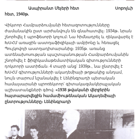
Ասպիրանտ Մեյերի հետ Սոբոլևի
հետ, 1940թ.
Վիկտոր Համբարձումյանի հետազոտությունները
ժամանակին ըստ արժանվույն են գնահատվել։ 1934թ․ նրան
շնորհվել է պրոֆեսորի կոչում։ Նա հիմնադրել և ղեկավարել է
ԽՍՀՄ առաջին աստղաֆիզիկայի ամբիոնը և հեռացել
Պուլկովոյի աստղադիտարանից։ 1935թ. առանց
ատենախոսության պաշտպանության Համբարձումյանին
շնորհվել է ֆիզիկամաթեմատիկական գիտությունների
դոկտորի աստիճան։ 4 տարի անց՝ 1939թ․, նա ընտրվել է
ԽՍՀՄ գիտությունների ակադեմիայի թղթակից անդամ,
նույն տարում նշանակվել է Լենինգրադի պետական
համալսարանի պրոռեկտոր՝ գիտակազմակերպչական
աշխատանքների գծով։
«1938 թվականի վերջերին
հայտարարվեցին
համամիութենական Ակադեմիայի
ընտրությունները։
Լենինգրադի