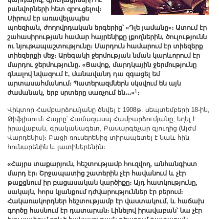
Other Academies
բանվորների հետ զրուցելով։
Սիրում էր առավելապես
"Gitutyun" newspaper
պոեզիան, ժողովրդական երգերից՝ «Դլե յամանը»։ Ատում էր
"In the World of Science" Journal
շահասիրության համար հայրենիքը լքողներին, ծուլությունն
ու նյութապաշտությունը։ Մարդուն համարում էր տիեզերք
Publications in Press
տիեզերքի մեջ։ Արեգակի ջերմության նման կարևորում էր
Notices
մարդու ջերմությունը․ «Ցավոք, մարդկային ջերմությունը
գնալով նվազում է, մանավանդ դա զգացել եմ
Anniversaries
արտասահմանում։ Պատերազմներն սկսվում են այն
1
ժամանակ, երբ սրտերը սառչում են․․․»
։
Universities
News
Վիկտոր Համբարձումյանը ծնվել է 1908թ. սեպտեմբերի 18-ին,
Թիֆլիսում։ Հայրը՝ Համազասպ Համբարձումյանը, եղել է
Scientific Results
իրավաբան, գրականագետ, Բասարգեչար գյուղից (Այժմ
Scientists of the Diaspora
Վարդենիս)։ Բացի ռուսերենից տիրապետել է նաև հին
հունարենին և լատիներենին։
Young Scientist Tribune
«Հայրս տաքարյուն, հեշտությամբ հուզվող, անհանգիստ
Our Honored Figures
մարդ էր։ Շրջապատից շատերին չէր հավանում և չէր
Announcements
թաքցնում իր բացասական կարծիքը։ Այդ հատկությունը,
սակայն, հորս կյանքում դժվարություններ էր բերում։
Sitemap
Հակառակորդներ հեշտությամբ էր վաստակում, և հաճախ
գործը հասնում էր դատարան։ Լինելով իրավաբան՝ նա չէր
Search