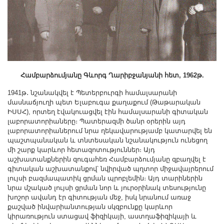
Համբարձումյանը Գևորգ Ղարիբջանյանի հետ, 1962թ.
1941թ․ նշանակվել է Պետերբուրգի համալսարանի
մասնաճյուղի պետ Ելաբուգա քաղաքում (Թաթարական
ԻՍՍՀ), որտեղ էվակուացվել էին համալսարանի գիտական
լաբորատորիաները։ Պատերազմի ծանր օրերին այդ
լաբորատորիաներում նրա ղեկավարությամբ կատարվել են
պաշտպանական և տնտեսական նշանակություն ունեցող
մի շարք կարևոր հետազոտություններ։ Այդ
աշխատանքներին զուգահեռ Համբարձումյանը զբաղվել է
գիտական աշխատանքով՝ նվիրված պղտոր միջավայրերում
լույսի բազմապատիկ ցրման պրոբլեմին։ Այդ տարիներին
նրա մշակած լույսի ցրման նոր և յուրօրինակ տեսությունը
խոշոր ավանդ էր գիտության մեջ, իսկ նրանում առաջ
քաշված ինվարիանտության սկզբունքը կարևոր
կիրառություն ստացավ ֆիզիկայի, աստղաֆիզիկայի և