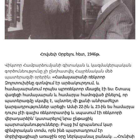
Հովսեփ Օրբելու հետ, 1946թ.
Վիկտոր Համբարձումյանի գիտական և կազմակերպական
գործունեությունը չի ընդհատվել Հայրենական մեծ
պատերազմի օրերին։
«Համալսարանի ռեկտոր
Զոլոտուխինը գտնվում էր արձակուրդում, և
համալսարանում որպես պրոռեկտոր մնացել էի ես։ Շտապ
վազեցի համալսարան և համարյա համոզված լինելով, որ
պատերազմը սկսվել է, այնտեղ մի քանի անհրաժեշտ
կարգադրություններ արեցի։ Ամսի 22-ին և 23-ին ես համարյա
դուրս չէի գալիս ռեկտորատից և սպասում էի ռեկտորի
վերադարձին՝ կատարելով նրա ընթացիկ
պարտականությունները։ Բայց իմ գրպանում կար
զինվորական տոմս, որն ինձ պարտադրում էր
մոբիլիզացիայի առաջին օրը ներկայանալ բանակ։ ․․․Հունիսի