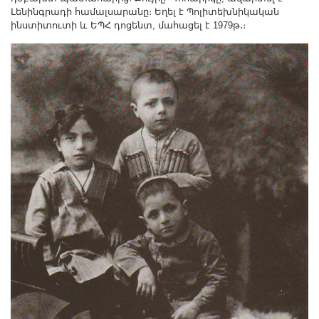
Լենինգրադի համալսարանը։ Եղել է Պոլիտեխնիկական
ինստիտուտի և ԵՊՀ դոցենտ, մահացել է 1979թ․։