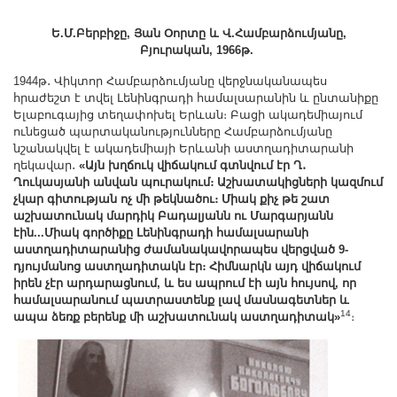
Ե.Մ.Բերբիջը, Յան Օորտը և Վ.Համբարձումյանը,
Բյուրական, 1966թ.
1944թ․ Վիկտոր Համբարձումյանը վերջնականապես
հրաժեշտ է տվել Լենինգրադի համալսարանին և ընտանիքը
Ելաբուգայից տեղափոխել Երևան։ Բացի ակադեմիայում
ունեցած պարտականությունները Համբարձումյանը
նշանակվել է ակադեմիայի Երևանի աստղադիտարանի
ղեկավար․
«Այն խղճուկ վիճակում գտնվում էր Ղ․
Ղուկասյանի անվան պուրակում։ Աշխատակիցների կազմում
չկար գիտության ոչ մի թեկնածու։ Միակ քիչ թե շատ
աշխատունակ մարդիկ Բադալյանն ու Մարգարյանն
էին...Միակ գործիքը Լենինգրադի համալսարանի
աստղադիտարանից ժամանակավորապես վերցված 9-
դյույմանոց աստղադիտակն էր։ Հիմնարկն այդ վիճակում
իրեն չէր արդարացնում, և ես ապրում էի այն հույսով, որ
համալսարանում պատրաստենք լավ մասնագետներ և
14
ապա ձեռք բերենք մի աշխատունակ աստղադիտակ»
։