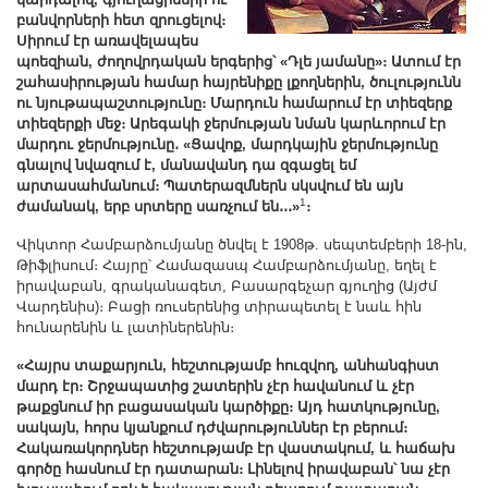
Other Academies
բանվորների հետ զրուցելով։
Սիրում էր առավելապես
"Gitutyun" newspaper
պոեզիան, ժողովրդական երգերից՝ «Դլե յամանը»։ Ատում էր
"In the World of Science" Journal
շահասիրության համար հայրենիքը լքողներին, ծուլությունն
ու նյութապաշտությունը։ Մարդուն համարում էր տիեզերք
Publications in Press
տիեզերքի մեջ։ Արեգակի ջերմության նման կարևորում էր
Notices
մարդու ջերմությունը․ «Ցավոք, մարդկային ջերմությունը
գնալով նվազում է, մանավանդ դա զգացել եմ
Anniversaries
արտասահմանում։ Պատերազմներն սկսվում են այն
1
ժամանակ, երբ սրտերը սառչում են․․․»
։
Universities
News
Վիկտոր Համբարձումյանը ծնվել է 1908թ. սեպտեմբերի 18-ին,
Թիֆլիսում։ Հայրը՝ Համազասպ Համբարձումյանը, եղել է
Scientific Results
իրավաբան, գրականագետ, Բասարգեչար գյուղից (Այժմ
Scientists of the Diaspora
Վարդենիս)։ Բացի ռուսերենից տիրապետել է նաև հին
հունարենին և լատիներենին։
Young Scientist Tribune
«Հայրս տաքարյուն, հեշտությամբ հուզվող, անհանգիստ
Our Honored Figures
մարդ էր։ Շրջապատից շատերին չէր հավանում և չէր
Announcements
թաքցնում իր բացասական կարծիքը։ Այդ հատկությունը,
սակայն, հորս կյանքում դժվարություններ էր բերում։
Sitemap
Հակառակորդներ հեշտությամբ էր վաստակում, և հաճախ
գործը հասնում էր դատարան։ Լինելով իրավաբան՝ նա չէր
Search