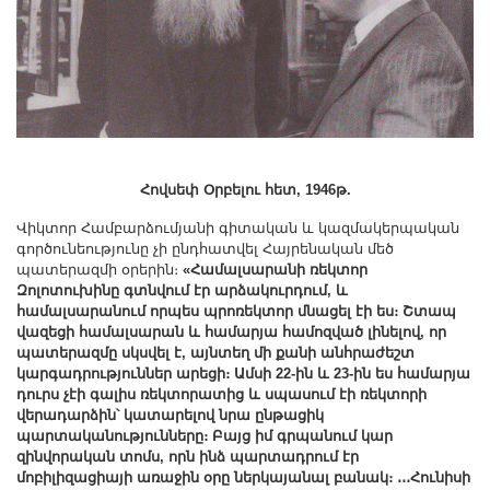
Հովսեփ Օրբելու հետ, 1946թ.
Վիկտոր Համբարձումյանի գիտական և կազմակերպական
գործունեությունը չի ընդհատվել Հայրենական մեծ
պատերազմի օրերին։
«Համալսարանի ռեկտոր
Զոլոտուխինը գտնվում էր արձակուրդում, և
համալսարանում որպես պրոռեկտոր մնացել էի ես։ Շտապ
վազեցի համալսարան և համարյա համոզված լինելով, որ
պատերազմը սկսվել է, այնտեղ մի քանի անհրաժեշտ
կարգադրություններ արեցի։ Ամսի 22-ին և 23-ին ես համարյա
դուրս չէի գալիս ռեկտորատից և սպասում էի ռեկտորի
վերադարձին՝ կատարելով նրա ընթացիկ
պարտականությունները։ Բայց իմ գրպանում կար
զինվորական տոմս, որն ինձ պարտադրում էր
մոբիլիզացիայի առաջին օրը ներկայանալ բանակ։ ․․․Հունիսի