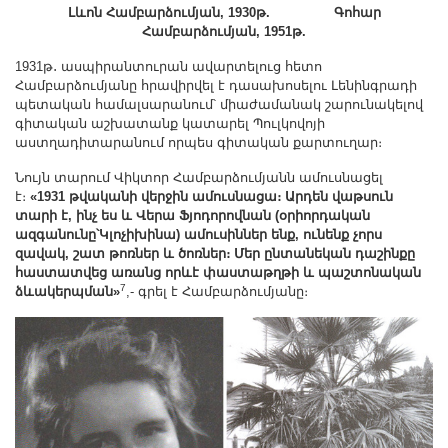
Լևոն Համբարձումյան, 1930թ.
Գոհար
Համբարձումյան, 1951թ.
1931թ․ ասպիրանտուրան ավարտելուց հետո
Համբարձումյանը հրավիրվել է դասախոսելու Լենինգրադի
պետական համալսարանում՝ միաժամանակ շարունակելով
գիտական աշխատանք կատարել Պուլկովոյի
աստղադիտարանում որպես գիտական քարտուղար։
Նույն տարում Վիկտոր Համբարձումյանն ամուսնացել
է։
«1931 թվականի վերջին ամուսնացա։ Արդեն վաթսուն
տարի է, ինչ ես և Վերա Ֆյոդորովնան (օրիորդական
ազգանունը՝Կլոչիխինա) ամուսիններ ենք, ունենք չորս
զավակ, շատ թոռներ և ծոռներ։ Մեր ընտանեկան դաշինքը
հաստատվեց առանց որևէ փաստաթղթի և պաշտոնական
7
ձևակերպման»
,- գրել է Համբարձումյանը։