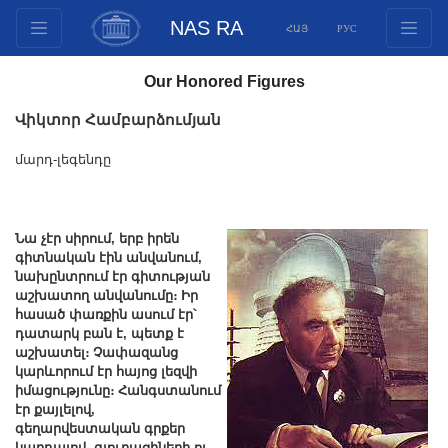
NAS RA
ՀԱՅ
РУС
Structure
Our Honored Figures
Presidium Members
Վիկտոր Համբարձումյան
Documents
Innovation Proposals
մարդ-լեգենդը
Publications
Funds
Նա չէր սիրում, երբ իրեն
Conferences
գիտնական էին անվանում,
նախընտրում էր գիտության
Competitions
աշխատող անվանումը։ Իր
International cooperation
հասած փառքին ասում էր՝
դատարկ բան է, պետք է
Youth programs
աշխատել։ Չափազանց
Photogallery
կարևորում էր հայոց լեզվի
իմացությունը։ Հանգստանում
Videogallery
էր քայլելով,
գեղարվեստական գրքեր
Web Resources
կարդալով, գյուղացիների ու