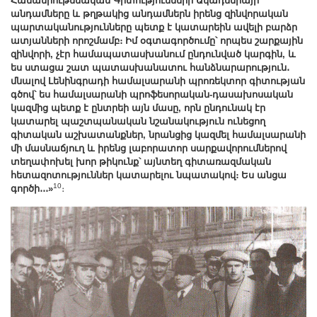
Համամիութենական
Գիտությունների Ակադեմիայի
անդամները և թղթակից անդամներն իրենց զինվորական
պարտականությունները պետք է կատարեին ավելի բարձր
ատյանների որոշմամբ։ Իմ օգտագործումը՝ որպես շարքային
զինվորի, չէր համապատասխանում ընդունված կարգին, և
ես ստացա շատ պատասխանատու հանձնարարություն․
մնալով Լենինգրադի համալսարանի պրոռեկտոր գիտության
գծով՝ ես համալսարանի պրոֆեսորական-դասախոսական
կազմից պետք է ընտրեի այն մասը, որն ընդունակ էր
կատարել պաշտպանական նշանակություն ունեցող
գիտական աշխատանքներ, նրանցից կազմել համալսարանի
մի մասնաճյուղ և իրենց լաբորատոր սարքավորումներով
տեղափոխել խոր թիկունք՝ այնտեղ գիտառազմական
հետազոտություններ կատարելու նպատակով։ Ես անցա
10
գործի․․․»
։