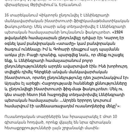
վերաբերյալ Թբիլիսիում և Երևանում։
16 տարեկանում Վիկտորն ընդունվել է Լենինգրադի
մանկավարժական ինստիտուտի ֆիզիկամաթեմատիկական
ֆակուլտետը։ Մեկ տարի անց տեղափոխվել է Լենինգրադի
պետական համալսարանի նույնանուն ֆակուլտետ․
«1924
թվականին համալսարան ընդունվելը դժվար էր։ Կարող էր
օգնել կամ բանվորական «ստաժը» կամ բանվորական
ծագում ունենալը։ Իմ և Գոհարի դեպքում այդ պայմանն
առկա չէր։ Բացի դրանից, պարզվեց նաև, որ մենք ուշացել
ենք, և Լենինգրադի համալսարանում բոլոր
ընդունելություններն արդեն ավարտված էին։ Ինձ խորհուրդ
տվեցին դիմել Գերցենի անվան մանկավարժական
ինստիտուտ, որտեղ ընդունելությունը դեռ շարունակվում էր։
Այդպես էլ արեցի։ Հաջողությամբ հանձնեցի քննությունները
և ընդունվեցի ինստիտուտի ֆիզ-մաթ ֆակուլտետ։ Մեկ ու
կես տարի հետո ինձ հաջողվեց տեղափոխվել Լենինգրադի
պետական համալսարան։ ․․․Արդեն երրորդ կուրսում
5
համարվում էի ամենաառաջադեմ ուսանողներից մեկը
»
։
Ուսանողական տարիներին նա հրապարակել է մոտ 10
գիտական հոդված, որոնք վկայել են նրա գիտական
հետաքրքրությունների լայն շրջանակի մասին։