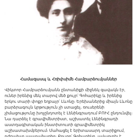
Համազասպ և Հռիփսիմե Համբարձումյաններ
Վիկտոր Համբարձումյանն ընտանիքի միջնեկ զավակն էր,
ուներ իրենից մեկ տարով մեծ քույր՝ Գոհարիկը և իրենից
երկու տարի փոքր եղբայր՝ Լևոնը։ Երեխաներից միայն Լևոնը
բարձրագույն կրթություն չի ստացել․ ռուսերենի
չիմացությունը խոչընդոտել է Լենինգրադում ԲՈՒՀ ընդունվել։
Նա դարձել է գրավիմետրիստ, աշխատել Լենինգրադի
աստղագիտական ինստիտուտի գրավիմետրիկ
աշխատախմբերում։ Մահացել է երիտասարդ տարիքում,
դժբախտ պատահարից։ Քույրը՝ Գոհարիկը, ավարտել է