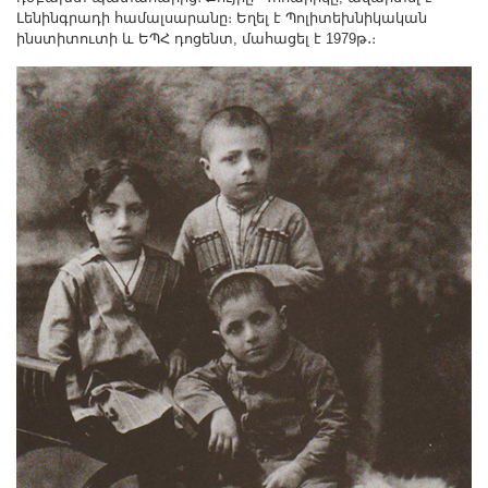
Լենինգրադի համալսարանը։ Եղել է Պոլիտեխնիկական
ինստիտուտի և ԵՊՀ դոցենտ, մահացել է 1979թ․։