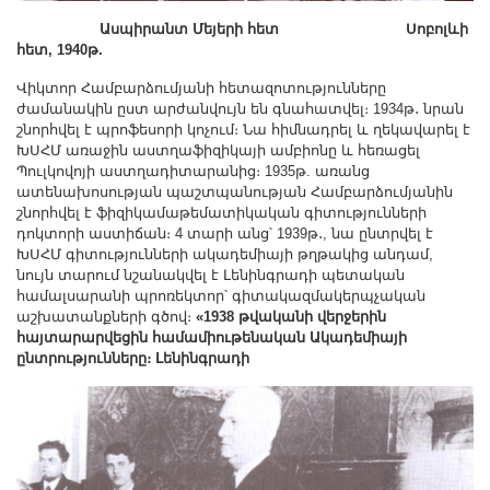
Ասպիրանտ Մեյերի հետ Սոբոլևի
հետ, 1940թ.
Վիկտոր Համբարձումյանի հետազոտությունները
ժամանակին ըստ արժանվույն են գնահատվել։ 1934թ․ նրան
շնորհվել է պրոֆեսորի կոչում։ Նա հիմնադրել և ղեկավարել է
ԽՍՀՄ առաջին աստղաֆիզիկայի ամբիոնը և հեռացել
Պուլկովոյի աստղադիտարանից։ 1935թ. առանց
ատենախոսության պաշտպանության Համբարձումյանին
շնորհվել է ֆիզիկամաթեմատիկական գիտությունների
դոկտորի աստիճան։ 4 տարի անց՝ 1939թ․, նա ընտրվել է
ԽՍՀՄ գիտությունների ակադեմիայի թղթակից անդամ,
նույն տարում նշանակվել է Լենինգրադի պետական
համալսարանի պրոռեկտոր՝ գիտակազմակերպչական
աշխատանքների գծով։
«1938 թվականի վերջերին
հայտարարվեցին
համամիութենական Ակադեմիայի
ընտրությունները։
Լենինգրադի