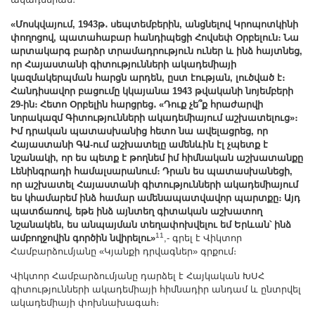
«Մոսկվայում, 1943թ․ սեպտեմբերին, անցնելով Կրոպոտկինի
փողոցով, պատահաբար հանդիպեցի Հովսեփ Օրբելուն։ Նա
արտակարգ բարձր տրամադրություն ուներ և ինձ հայտնեց,
որ Հայաստանի գիտությունների ակադեմիայի
կազմակերպման հարցն արդեն, ըստ էության, լուծված է։
Հանդիսավոր բացումը կկայանա 1943 թվականի նոյեմբերի
29-ին։ Հետո Օրբելին հարցրեց․ «Դուք չե՞ք հրաժարվի
նորակազմ Գիտությունների ակադեմիայում աշխատելուց»։
Իմ դրական պատասխանից հետո նա ավելացրեց, որ
Հայաստանի ԳԱ-ում աշխատելը ամենևին էլ չպետք է
նշանակի, որ ես պետք է թողնեմ իմ հիմնական աշխատանքը
Լենինգրադի համալսարանում։ Դրան ես պատասխանեցի,
որ աշխատել Հայաստանի գիտությունների ակադեմիայում
ես կհամարեմ ինձ համար ամենապատվավոր պարտքը։ Այդ
պատճառով, եթե ինձ այնտեղ գիտական աշխատող
նշանակեն, ես անպայման տեղափոխվելու եմ Երևան՝ ինձ
11
ամբողջովին գործին նվիրելու»
,- գրել է Վիկտոր
Համբարձումյանը «Կյանքի դրվագներ» գրքում։
Վիկտոր Համբարձումյանը դարձել է Հայկական ԽՍՀ
գիտությունների ակադեմիայի հիմնադիր անդամ և ընտրվել
ակադեմիայի փոխնախագահ։