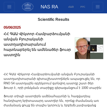
NAS RA
ՀԱՅ
РУС
Structure
Scientific Results
Presidium Members
05/06/2025
Documents
ՀՀ ԳԱԱ Վիկտոր Համբարձումյանի
Innovation Proposals
անվան Բյուրականի
աստղադիտարանում
Publications
հայտնաբերել են ամենածեր ֆուօր
Funds
աստղին
Conferences
Competitions
International cooperation
ՀՀ ԳԱԱ Վիկտոր Համբարձումյանի անվան Բյուրականի
աստղադիտարանի գիտաշխատողներն ապացուցել են, որ
Youth programs
RNO 54 աստղային օբյեկտում գտնվող աստղը շատ ծեր
Ֆուօր է, որի բռնկման տարիքը գերազանցում է 1000 տարին:
Photogallery
Videogallery
Ֆուօր տիպի աստղերն ամենահայտնի և հազվադեպ
հանդիպող երիտասարդ աստղեր են, որոնք ժամանակ առ
Web Resources
ժամանակ ցույց են տալիս կտրուկ և երբեմն չափազանց