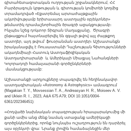
գիտահետազոտական ուղղության շրջանակներում, ՀՀ
Բարձրագույն կրթության և գիտության կոմիտեի կողմից
տրամադրված «Էքստրեմալ արտաժայթքային
ակտիվությամբ երիտասարդ աստղային օբյեկտներ»
թեմատիկ դրամաշնորհային ծրագրի աջակցությամբ։
Ինչպես նշեց դոկտոր Տիգրան Մաղաքյանը, Ծրագրի
ընթացքում հայտնաբերվել են զգալի թվով այլ ժայթքող
աստղեր, այդ թվում՝ ֆուօրանման աստղեր։ Աշխատանքն
իրականացվել է Ռուսաստանի Դաշնության Գիտությունների
ակադեմիայի Հատուկ Աստղաֆիզիկական
Աստղադիտարանի և Ամերիկայի Միացյալ Նահանգների
Կոլորադոյի համալսարանի գործընկերների
մասնակցությամբ:
Աշխատանքի արդյուքները տպագրվել են հեղինակավոր
աստղագիտական «Astronomy & Astrophysics» ամսագրում
(Magakian T. Y., Movsessian T. A., Andreasyan H. R., Moiseev A. V.
and Uklein R. I., 2023, A&A 675 A79; DOI 10.1051/0004-
6361/202346451):
«Հոդվածի նախնական տպագրության հրապարակումից մի
քանի ամիս անց մենք նամակ ստացանք ամերիկացի
գործընկերներից, որոնք նույնպես ուշադրություն են դարձրել
այս օբյեկտի վրա: Նրանք լիովին համաձայնեցին մեր