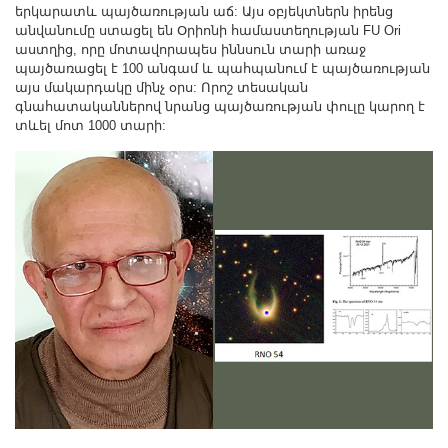
Other Academies
երկարատև պայծառության աճ: Այս օբյեկտներն իրենց
անվանումը ստացել են Օրիոնի համաստեղության FU Ori
"Gitutyun" newspaper
աստղից, որը մոտավորապես իննսուն տարի առաջ
պայծառացել է 100 անգամ և պահպանում է պայծառության
"In the World of Science" Journal
այս մակարդակը մինչ օրս: Որոշ տեսական
Publications in Press
գնահատականներով նրանց պայծառության փուլը կարող է
տևել մոտ 1000 տարի:
Notices
Anniversaries
Universities
News
Scientific Results
Scientists of the Diaspora
Young Scientist Tribune
Our Honored Figures
Announcements
Sitemap
Search