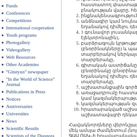
հաստատող փաստաթղթ
Funds
բնակության վայրը, 
Conferences
ինքնակենսագրությու
Competitions
անձնագիր կամ նույն
եղանակով դիմելու դ
International cooperation
1 գունավոր լուսանկա
Youth programs
էլեկտրոնային),
Photogallery
բարձրագույն կրթությ
(բնօրինակները) և պ
Videogallery
տարբերակով ներկայա
Web Resources
տարբերակը,
Other Academies
գիտական աստիճանը 
(բնօրինակը (բնօրինա
"Gitutyun" newspaper
եղանակով դիմելու դ
"In the World of Science"
տարբերակը,
Journal
աշխատանքային գործո
Publications in Press
առաջադրումը հաստա
կամ կազմակերպությ
Notices
կազմակերպության զ
Anniversaries
հրատարակված աշխատ
Universities
աշխատավայրի ղեկավ
News
Հավակնորդները վերոնշյ
Scientific Results
մեկ ամսյա ժամկետում (նոյ
Scientists of the Diaspora
ԳԱԱ ՈԱԿ–ի իրավաբանական