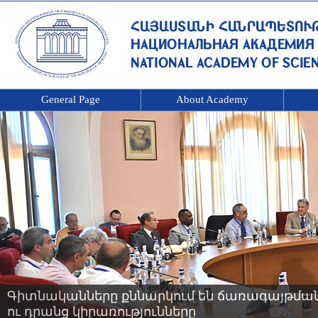
General Page
About Academy
Գիտնականները քննարկում են ճառագայթման 
ու դրանց կիրառությունները