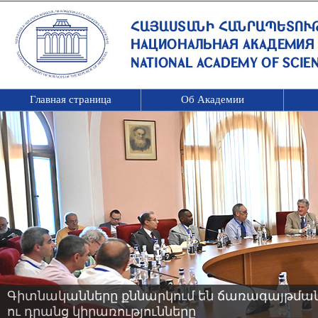
Главная страница
Об Академии
Գիտնականները քննարկում են ճառագայթման 
ու դրանց կիրառությունները