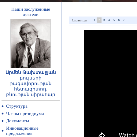
Наши заслуженные
деятели
Страницы:
1
2
3
4
5
6
7
Արմեն Թախտաջյան
բույսերի
թագավորության
հետազոտող,
բնության սիրահար
Структура
Члены президиума
Документы
Инновационные
предложения