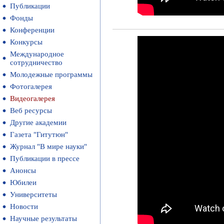
Публикации
Фонды
Конференции
Конкурсы
Международное
сотрудничество
Молодежные программы
Фотогалерея
Видеогалерея
Веб ресурсы
Другие академии
Газета "Гитутюн"
Журнал "В мире науки"
Публикации в прессе
Анонсы
Юбилеи
Университеты
Новости
Научные результаты