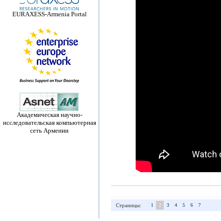
EURAXESS-Armenia Portal
Академическая научно-
исследовательская компьютерная
сеть Армении
Страницы:
1
2
3
4
5
6
7