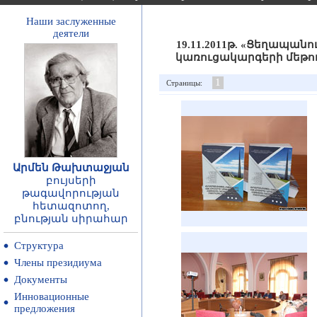
Наши заслуженные
деятели
19.11.2011թ. «Ցեղապան
կառուցակարգերի մեթո
1
Страницы:
Արմեն Թախտաջյան
բույսերի
թագավորության
հետազոտող,
բնության սիրահար
Структура
Члены президиума
Документы
Инновационные
предложения