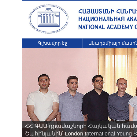
Գլխավոր էջ
Ակադեմիայի մասի
ՀՀ ԳԱԱ դրամաշնորհ Հայկական համ
Շահինյանին՝ London International Young