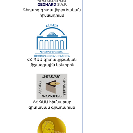
Գեղարդ գիտավերլուծական
հիմնադրամ
ՀՀ ԳԱԱ գիտակրթական
միջազգային կենտրոն
ՀՀ ԳԱԱ հիմնարար
գիտական գրադարան