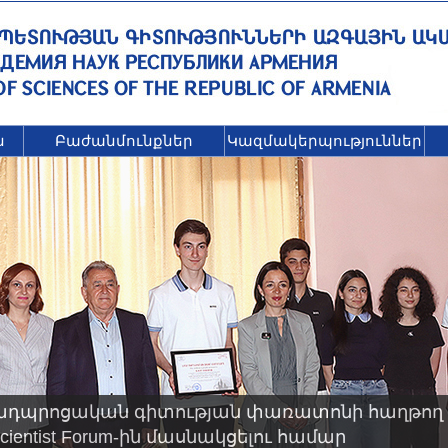
ն
Բաժանմունքներ
Կազմակերպություններ
ադպրոցական գիտության փառատոնի հաղթող 
 Scientist Forum-ին մասնակցելու համար