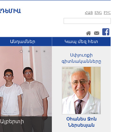
ՀԱՅ
ENG
РУС
Անդամներ
Կապ մեզ հետ
Սփյուռքի
գիտնականները
Օհանես Ջոն
Ալբերտի
Ներսեսյան