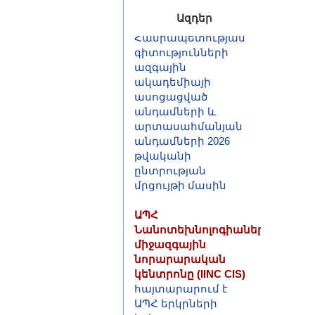
Հայաստանի
Հանրապետության
Ազդեր
գիտությունների
ազգային
ակադեմիայի
ասոցացված
անդամների և
արտասահմանյան
անդամների 2026
թվականի
ընտրության
մրցույթի մասին
ԱՊՀ
Նանոտեխնոլոգիաների
միջազգային
նորարարական
կենտրոնը (IINC CIS)
հայտարարում է
ԱՊՀ երկրների
երիտասարդ
գիտնականների և