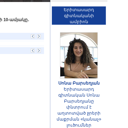
Երիտասարդ
գիտնականի
ի 10-ամյակը․
ամբիոն
Սոնա Բարսեղյան
Երիտասարդ
գիտնական Սոնա
Բարսեղյանը
փնտրում է
աղտոտված ջրերի
մաքրման «կանաչ»
ՀԱՅՏԱՐԱՐՈՒԹՅՈՒՆ
լուծումներ