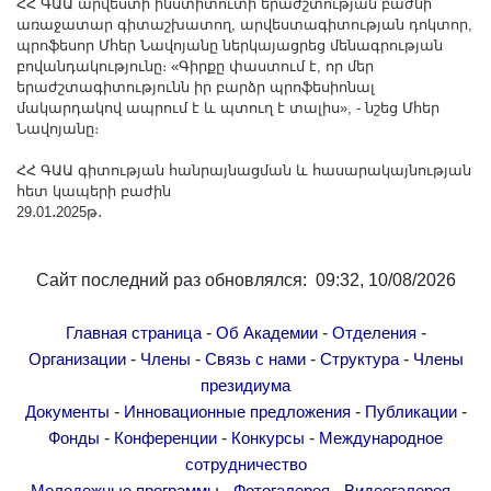
ՀՀ ԳԱԱ արվեստի ինստիտուտի երաժշտության բաժնի
առաջատար գիտաշխատող, արվեստագիտության դոկտոր,
պրոֆեսոր Մհեր Նավոյանը ներկայացրեց մենագրության
բովանդակությունը։ «Գիրքը փաստում է, որ մեր
երաժշտագիտությունն իր բարձր պրոֆեսիոնալ
մակարդակով ապրում է և պտուղ է տալիս», - նշեց Մհեր
Նավոյանը։
ՀՀ ԳԱԱ գիտության հանրայնացման և հասարակայնության
հետ կապերի բաժին
29․01․2025թ․
Сайт последний раз обновлялся: 09:32, 10/08/2026
-
-
-
Главная страница
Об Академии
Отделения
-
-
-
-
Организации
Члены
Связь с нами
Структура
Члены
президиума
-
-
-
Документы
Инновационные предложения
Публикации
-
-
-
Фонды
Конференции
Конкурсы
Международное
сотрудничество
-
-
-