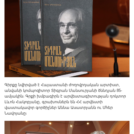
Другие академии
Газета "Гитутюн"
Журнал "В мире науки"
Публикации в прессе
Анонсы
Юбилеи
Университеты
Новости
Научные результаты
Ученые диаспоры
Գիրքը նվիրված է Հայաստանի ժողովրդական արտիստ,
անվանի կոմպոզիտոր Տիգրան Մանսուրյանի ծննդյան 85-
Трибуна молодого ученого
ամյակին։ Գրքի խմբագիրն է արվեստագիտության դոկտոր
Наши заслуженные деятели
Լևոն Հակոբյանը, գրախոսներն են ՀՀ արվեստի
վաստակավոր գործիչներ Աննա Ասատրյանն ու Մհեր
Объявления
Նավոյանը։
Карта сайта
Поиск