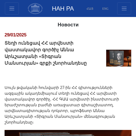
НАН РА
ՀԱՅ
ENG
Структура
Новости
Члены президиума
29/01/2025
Документы
Տեղի ունեցավ ՀՀ արվեստի
Инновационные предложения
վաստակավոր գործիչ Աննա
Արևշատյանի «Տիգրան
Публикации
Մանսուրյան» գրքի շնորհանդեսը
Фонды
Конференции
Конкурсы
Սույն թվականի հունվարի 27-ին ՀՀ գիտությունների
ազգային ակադեմիայում տեղի ունեցավ ՀՀ արվեստի
Международное сотрудничество
վաստակավոր գործիչ, ՀՀ ԳԱԱ արվեստի ինստիտուտի
Молодежные программы
երաժշտության բաժնի առաջատար գիտաշխատող,
արվեստագիտության դոկտոր, պրոֆեսոր Աննա
Фотогалерея
Արևշատյանի «Տիգրան Մանսուրյան» մենագրության
Видеогалерея
շնորհանդեսը։
Веб ресурсы