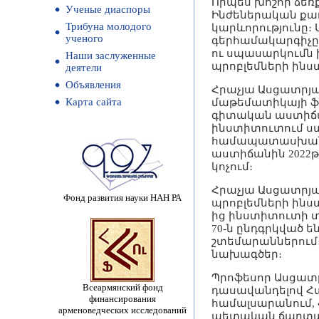
Որպես խոշոր ձեռք
Ученые диаспоры
Ինժեներական քա
Трибуна молодого
կարևորությունը։
ученого
գերհամակարգիչը
ու սպասարկումն
Наши заслуженные
պրոբլեմների ինս
деятели
Объявления
Հրաչյա Ասցատրյան
Карта сайта
մաթեմատիկայի ֆա
գիտական աստիճան
ինստիտուտում ստ
համապատասխանեց
աստիճանին 2022թ
կոչում։
Հրաչյա Ասցատրյա
Фонд развития науки НАН РА
պրոբլեմների ինս
ից ինստիտուտի տն
70-ն ընդգրկված են
շտեմարաններում։
նախագծեր։
Պրոֆեսոր Ասցատր
Всеармянский фонд
դասավանդելով Հ
финансирования
համալսարանում,
арменоведческих исследований
պետական ճարտար