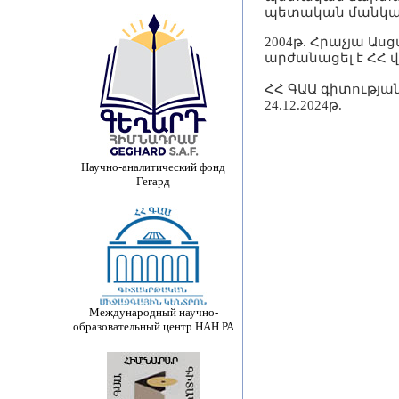
պետական մանկա
2004թ. Հրաչյա Ա
արժանացել է ՀՀ 
ՀՀ ԳԱԱ գիտությ
24.12.2024թ.
Научно-аналитический фонд
Гегард
Международный научно-
образовательный центр НАН РА