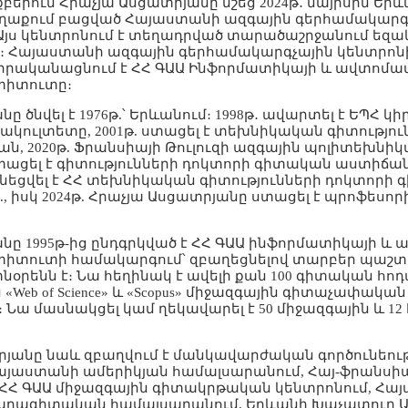
բերում Հրաչյա Ասցատրյանը նշեց 2024թ․ մայիսին Երև
ղաքում բացված Հայաստանի ազգային գերհամակարգ
 Այս կենտրոնում է տեղադրված տարածաշրջանում եզակ
։ Հայաստանի ազգային գերհամակարգչային կենտրոն
 իրականացնում է ՀՀ ԳԱԱ Ինֆորմատիկայի և ավտոմ
տիտուտը։
ը ծնվել է 1976թ.՝ Երևանում։ 1998թ․ ավարտել է ԵՊՀ 
կուլտետը, 2001թ. ստացել է տեխնիկական գիտությու
, 2020թ. Ֆրանսիայի Թուլուզի ազգային պոլիտեխնի
ացել է գիտությունների դոկտորի գիտական աստիճան
վել է ՀՀ տեխնիկական գիտությունների դոկտորի 
., իսկ 2024թ. Հրաչյա Ասցատրյանը ստացել է պրոֆեսո
նը 1995թ-ից ընդգրկված է ՀՀ ԳԱԱ ինֆորմատիկայի 
տիտուտի համակարգում՝ զբաղեցնելով տարբեր պաշտոն
օրենն է։ Նա հեղինակ է ավելի քան 100 գիտական հոդվ
 «Web of Science» և «Scopus» միջազգային գիտաչափական
 Նա մասնակցել կամ ղեկավարել է 50 միջազգային և
յանը նաև զբաղվում է մանկավարժական գործունեութ
այաստանի ամերիկյան համալսարանում, Հայ-ֆրանս
 ՀՀ ԳԱԱ միջազգային գիտակրթական կենտրոնում, Հա
ագիտական համալսարանում, Երևանի Խաչատուր Ա