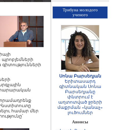
Трибуна молодого
ученого
իայի
 պրոբլեմների
գիտությունների
Սոնա Բարսեղյան
ների
Երիտասարդ
արգչային
գիտնական Սոնա
նորարարական
Բարսեղյանը
ՀԱՅՏԱՐԱՐՈՒԹՅՈՒՆ
փնտրում է
Հայաստանի
 տրամադրենք
աղտոտված ջրերի
Հանրապետության
 Ինստիտուտը
մաքրման «կանաչ»
գիտությունների
ելու համար մեր
լուծումներ
ազգային
ությունը՝
ակադեմիայի
Анонсы
ասոցացված