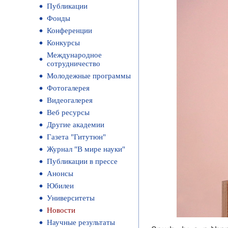
Публикации
Фонды
Конференции
Конкурсы
Международное
сотрудничество
Молодежные программы
Фотогалерея
Видеогалерея
Веб ресурсы
Другие академии
Газета "Гитутюн"
Журнал "В мире науки"
Публикации в прессе
Анонсы
Юбилеи
Университеты
Новости
Научные результаты