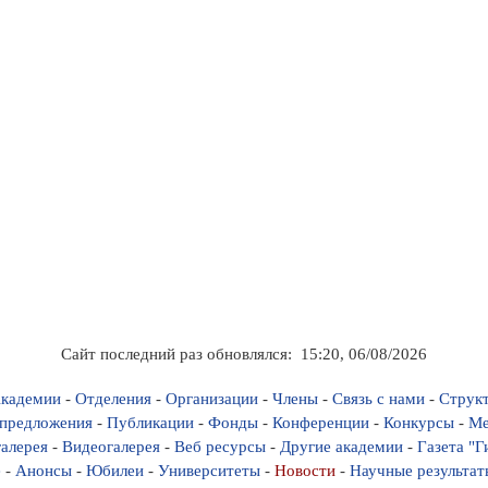
Сайт последний раз обновлялся: 15:20, 06/08/2026
кадемии
-
Отделения
-
Организации
-
Члены
-
Связь с нами
-
Струк
предложения
-
Публикации
-
Фонды
-
Конференции
-
Конкурсы
-
Ме
алерея
-
Видеогалерея
-
Веб ресурсы
-
Другие академии
-
Газета "
е
-
Анонсы
-
Юбилеи
-
Университеты
-
Новости
-
Научные результат