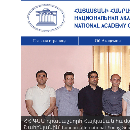
Главная страница
Об Академии
ՀՀ ԳԱԱ դրամաշնորհ Հայկական համ
Շահինյանին՝ London International Young 