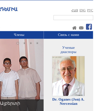
ՀԱՅ
ENG
РУС
Члены
Связь с нами
Ученые
диаспоры
Dr. Oganes (Jon) A.
Ալբերտի
Nercessian