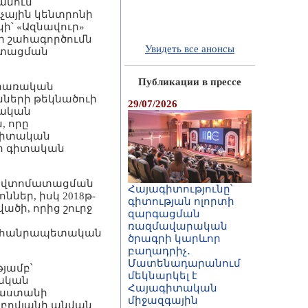
անում՝
չային կենտրոնի
ի՝ «Ազնավուր»
ի շահագործումն
Увидеть все aнонсы
ատացման
Публикации в прессе
կիրառական
նների թեկնածուի
29/07/2026
կական
, որը
գիտական
րի գիտական
և ավտոմատացման
Հայագիտությունը՝
ներ, իսկ 2018թ-
գիտության ոլորտի
ածի, որից շուրջ
զարգացման
ռազմավարական
 12 հանրապետական
ծրագրի կարևոր
բաղադրիչ․
Մատենադարանում
յամբ՝
մեկնարկել է
իական
Հայագիտական
յաստանի
միջազգային
բովյանի անվան