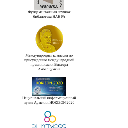
Фундаментальная научная
библиотека НАН РА
Международная комиссия по
присуждению международной
премии имени Виктора
Амбарцумяна
Национальный информационный
пункт Армении HORIZON 2020