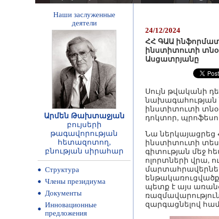
Наши заслуженные
деятели
24/12/2024
ՀՀ ԳԱԱ ինֆորմա
ինստիտուտի տնօ
Ասցատրյանը
Սույն թվականի դ
նախագահության 
ինստիտուտի տնօ
Արմեն Թախտաջյան
դոկտոր, պրոֆեսո
բույսերի
թագավորության
Նա ներկայացրեց
հետազոտող,
ինստիտուտի տեսլ
բնության սիրահար
գիտության մեջ 
ոլորտների վրա, 
մարտահրավերներ
Структура
ենթակառուցվածք
Члены президиума
պետք է այս առան
Документы
ռազմավարությունն
զարգացնելով համ
Инновационные
предложения