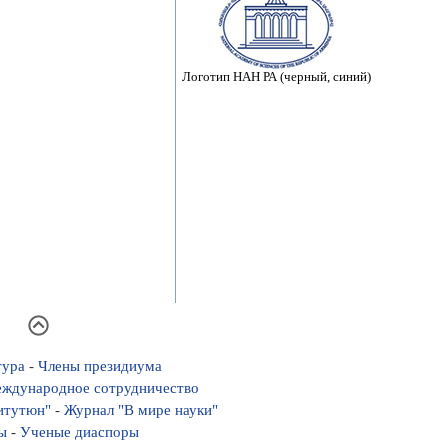
Логотип НАН РА (черный, синий)
тура
-
Члены президиума
ждународное сотрудничество
Гитутюн"
-
Журнал "В мире науки"
ы
-
Ученые диаспоры