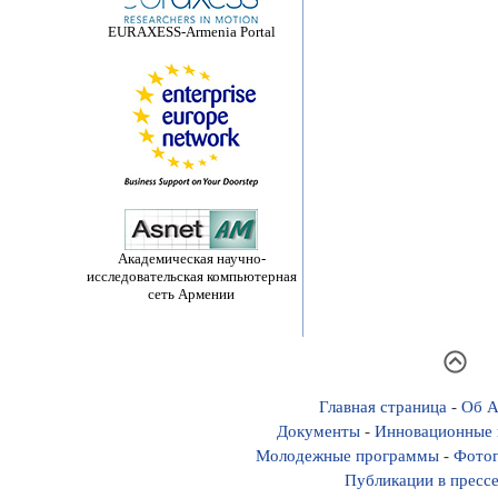
EURAXESS-Armenia Portal
Академическая научно-
исследовательская компьютерная
сеть Армении
Главная страница
-
Об А
Документы
-
Инновационные 
Молодежные программы
-
Фотог
Публикации в пресс