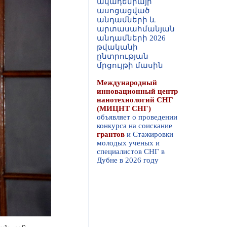
անդամների և
արտասահմանյան
անդամների 2026
թվականի
ընտրության
մրցույթի մասին
Международный
инновационный центр
нанотехнологий СНГ
(МИЦНТ СНГ)
объявляет о проведении
конкурса на соиcкание
грантов
и Стажировки
молодых ученых и
специалистов СНГ в
Дубне в 2026 году