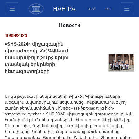
НАН РА
ՀԱՅ
ENG
Структура
Новости
Члены президиума
10/09/2024
Документы
«SHS-2024» միջազգային
Инновационные предложения
գիտաժողովը ՀՀ ԳԱԱ-ում
համախմբել է շուրջ երկու
Публикации
տասնյակ երկրների
Фонды
հետազոտողների
Конференции
Конкурсы
Международное сотрудничество
Սույն թվականի սեպտեմբերի 9-ին ՀՀ Գիտությունների
ազգային ակադեմիայում մեկնարկեց «Ինքնատարածվող
Молодежные программы
բարձր ջերմաստիճանի սինթեզ» (self-propagating high-
temperature synthesis SHS-2024) միջազգային գիտաժողովը։ Այն
Фотогалерея
համախմբել է մասնագետների և հետազոտողների ԱՄՆ-ից,
Видеогалерея
Բելառուսից, Գերմանիայից, էստոնիայից, Իսպանիայից,
Իտալիայից, Կորեայից, Հայաստանից, Հունաստանից,
Веб ресурсы
Ղազախստանից, Ճապոնիայից, Շվեդիայից, Չինաստանից,