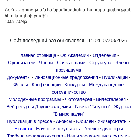
ՀՀ ԳԱԱ գիտության հանրայնացման և հասարակայնության
հետ կապերի բաժին
10․09․2024թ․
Сайт последний раз обновлялся: 15:04, 07/08/2026
-
-
-
Главная страница
Об Академии
Отделения
-
-
-
-
Организации
Члены
Связь с нами
Структура
Члены
президиума
-
-
-
Документы
Инновационные предложения
Публикации
-
-
-
Фонды
Конференции
Конкурсы
Международное
сотрудничество
-
-
-
Молодежные программы
Фотогалерея
Видеогалерея
-
-
Веб ресурсы
Другие академии
Газета "Гитутюн"
Журнал
"В мире науки"
-
-
-
-
Публикации в прессе
Анонсы
Юбилеи
Университеты
-
-
Новости
Научные результаты
Ученые диаспоры
-
-
Трибуна молодого ученого
Наши заслуженные деятели