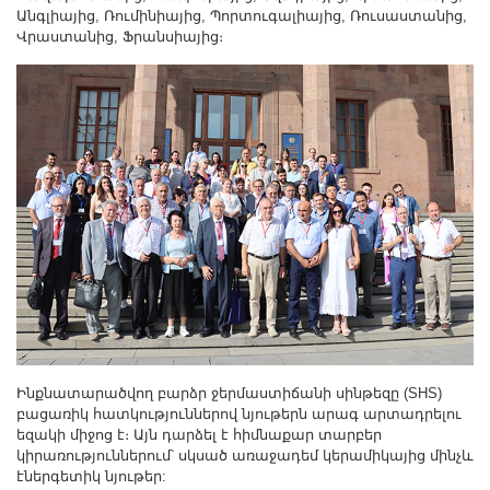
Другие академии
Անգլիայից, Ռումինիայից, Պորտուգալիայից, Ռուսաստանից,
Վրաստանից, Ֆրանսիայից։
Газета "Гитутюн"
Журнал "В мире науки"
Публикации в прессе
Анонсы
Юбилеи
Университеты
Новости
Научные результаты
Ученые диаспоры
Трибуна молодого ученого
Наши заслуженные деятели
Ինքնատարածվող բարձր ջերմաստիճանի սինթեզը (SHS)
Объявления
բացառիկ հատկություններով նյութերն արագ արտադրելու
եզակի միջոց է։ Այն դարձել է հիմնաքար տարբեր
Карта сайта
կիրառություններում՝ սկսած առաջադեմ կերամիկայից մինչև
Поиск
էներգետիկ նյութեր: