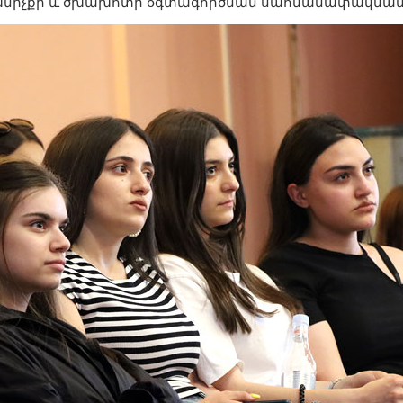
 խմիչքի և ծխախոտի օգտագործման սահմանափակմամ