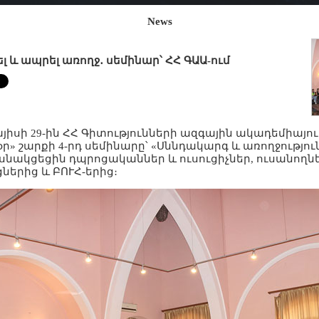
News
ել և ապրել առողջ․ սեմինար՝ ՀՀ ԳԱԱ-ում
յիսի 29-ին ՀՀ Գիտությունների ազգային ակադեմիայո
օր» շարքի 4-րդ սեմինարը՝ «Սննդակարգ և առողջությո
նակցեցին դպրոցականներ և ուսուցիչներ, ուսանողն
ներից և ԲՈՒՀ-երից։