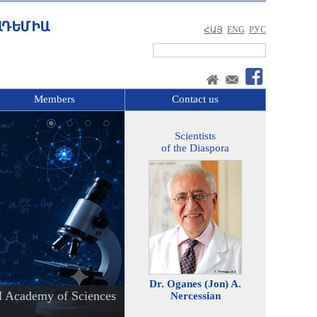
ՀԱՅ
ENG
РУС
Members
Contact us
Scientists
of the Diaspora
Dr. Oganes (Jon) A.
l Academy of Sciences
Nercessian