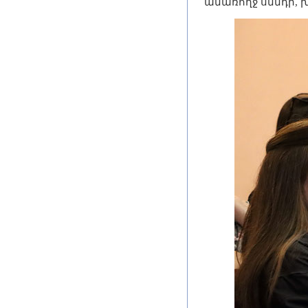
անառողջ սննդի,