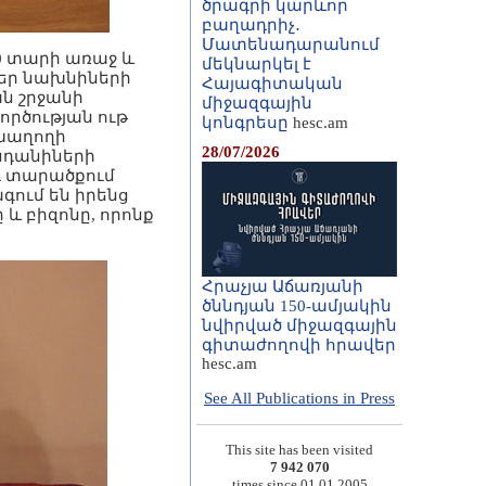
ծրագրի կարևոր
բաղադրիչ․
Մատենադարանում
00 տարի առաջ և
մեկնարկել է
մեր նախնիների
Հայագիտական
ան շրջանի
միջազգային
ործության ութ
կոնգրեսը
hesc.am
 խաղողի
28/07/2026
նդանիների
դ տարածքում
ագում են իրենց
 և բիզոնը, որոնք
Հրաչյա Աճառյանի
ծննդյան 150-ամյակին
նվիրված միջազգային
գիտաժողովի հրավեր
hesc.am
See All Publications in Press
This site has been visited
7 942 070
times since 01.01.2005