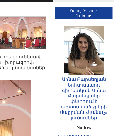
Young Scientist
Tribune
ւմ տեղի ունեցավ
ւն» խորագրով։
եր և դասախոսներ
Սոնա Բարսեղյան
Երիտասարդ
գիտնական Սոնա
ՀԱՅՏԱՐԱՐՈՒԹՅՈՒՆ
Բարսեղյանը
Հայաստանի
փնտրում է
Հանրապետության
աղտոտված ջրերի
գիտությունների
մաքրման «կանաչ»
ազգային
լուծումներ
ակադեմիայի
ասոցացված
Notices
անդամների և
արտասահմանյան