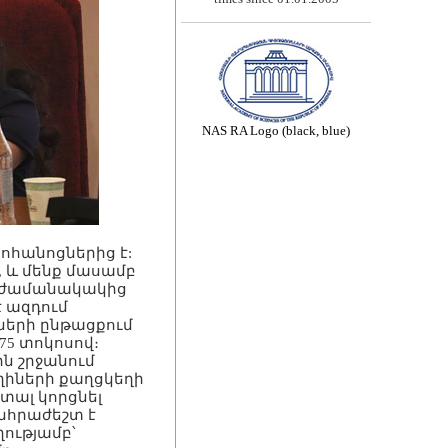
NAS RA Logo (black, blue)
ոհանոցներից է:
, և մենք մասամբ
յն ժամանակակից
է ազդում
ների ընթացքում
75 տոկոսով։
ն շրջանում
ղիների քաղցկեղի
 տալ կորցնել
նհրաժեշտ է
ղությամբ՝