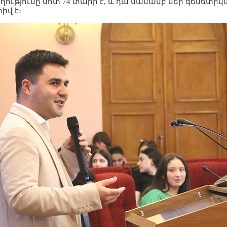
ողությունը մոտ 74 տարի է, և դա մասամբ մեր գենետի
իվ է։