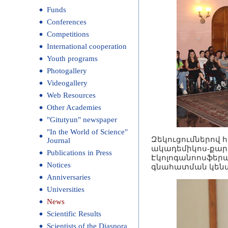
Funds
Conferences
Competitions
International cooperation
Youth programs
Photogallery
Videogallery
Web Resources
Other Academies
"Gitutyun" newspaper
"In the World of Science"
Զեկուցումներով 
Journal
ակադեմիկոս-քարտ
Publications in Press
Էկոլոգանոոսֆերա
Notices
գնահատման կենտ
Anniversaries
Universities
News
Scientific Results
Scientists of the Diaspora