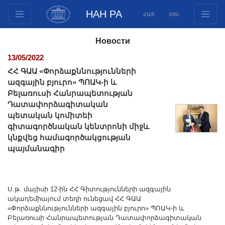
НАН РА
ՀԱՅ
ENG
Структура
Новости
Члены президиума
13/05/2022
Документы
ՀՀ ԳԱԱ «Փորձաքննությունների
Инновационные предложения
ազգային բյուրո» ՊՈԱԿ-ի և
Բելառուսի Հանրապետության
Публикации
Դատափորձագիտական
Фонды
պետական կոմիտեի
Конференции
գիտագործնական կենտրոնի միջև
կնքվեց համագործակցության
Конкурсы
պայմանագիր
Международное сотрудничество
Молодежные программы
Фотогалерея
Ս.թ. մայիսի 12-ին ՀՀ Գիտությունների ազգային
ակադեմիայում տեղի ունեցավ ՀՀ ԳԱԱ
Видеогалерея
«Փորձաքննությունների ազգային բյուրո» ՊՈԱԿ-ի և
Веб ресурсы
Բելառուսի Հանրապետության Դատափորձագիտական