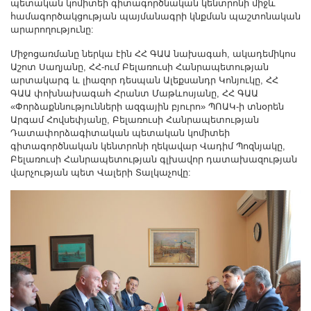
պետական կոմիտեի գիտագործնական կենտրոնի միջև
Другие академии
համագործակցության պայմանագրի կնքման պաշտոնական
Газета "Гитутюн"
արարողությունը:
Журнал "В мире науки"
Միջոցառմանը ներկա էին ՀՀ ԳԱԱ նախագահ, ակադեմիկոս
Աշոտ Սաղյանը, ՀՀ-ում Բելառուսի Հանրապետության
Публикации в прессе
արտակարգ և լիազոր դեսպան Ալեքսանդր Կոնյուկը, ՀՀ
Анонсы
ԳԱԱ փոխնախագահ Հրանտ Մաթևոսյանը, ՀՀ ԳԱԱ
«Փորձաքննությունների ազգային բյուրո» ՊՈԱԿ-ի տնօրեն
Юбилеи
Արգամ Հովսեփյանը, Բելառուսի Հանրապետության
Университеты
Դատափորձագիտական պետական կոմիտեի
գիտագործնական կենտրոնի ղեկավար Վադիմ Պոզնյակը,
Новости
Բելառուսի Հանրապետության գլխավոր դատախազության
վարչության պետ Վալերի Տալկաչովը:
Научные результаты
Ученые диаспоры
Трибуна молодого ученого
Наши заслуженные деятели
Объявления
Карта сайта
Поиск