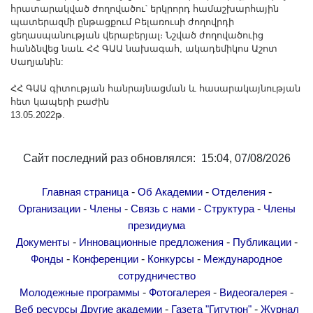
հրատարակված ժողովածու՝ երկրորդ համաշխարհային
պատերազմի ընթացքում Բելառուսի ժողովրդի
ցեղասպանության վերաբերյալ։ Նշված ժողովածուից
հանձնվեց նաև ՀՀ ԳԱԱ նախագահ, ակադեմիկոս Աշոտ
Սաղյանին:
ՀՀ ԳԱԱ գիտության հանրայնացման և հասարակայնության
հետ կապերի բաժին
13.05.2022թ.
Сайт последний раз обновлялся: 15:04, 07/08/2026
-
-
-
Главная страница
Об Академии
Отделения
-
-
-
-
Организации
Члены
Связь с нами
Структура
Члены
президиума
-
-
-
Документы
Инновационные предложения
Публикации
-
-
-
Фонды
Конференции
Конкурсы
Международное
сотрудничество
-
-
-
Молодежные программы
Фотогалерея
Видеогалерея
-
-
Веб ресурсы
Другие академии
Газета "Гитутюн"
Журнал