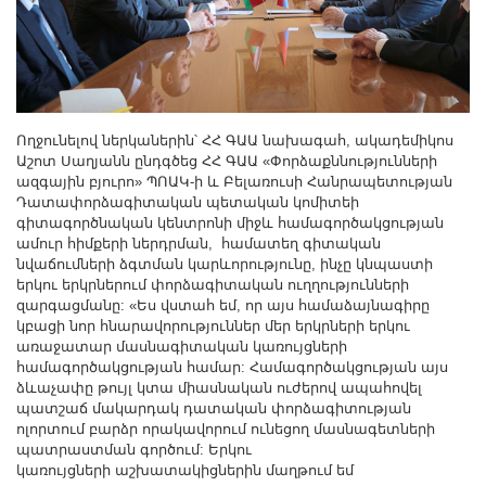
Ողջունելով ներկաներին՝ ՀՀ ԳԱԱ նախագահ, ակադեմիկոս
Աշոտ Սաղյանն ընդգծեց ՀՀ ԳԱԱ «Փորձաքննությունների
ազգային բյուրո» ՊՈԱԿ-ի և Բելառուսի Հանրապետության
Դատափորձագիտական պետական կոմիտեի
գիտագործնական կենտրոնի միջև համագործակցության
ամուր հիմքերի ներդրման, համատեղ գիտական
նվաճումների ձգտման կարևորությունը, ինչը կնպաստի
երկու երկրներում փորձագիտական ուղղությունների
զարգացմանը: «Ես վստահ եմ, որ այս համաձայնագիրը
կբացի նոր հնարավորություններ մեր երկրների երկու
առաջատար մասնագիտական կառույցների
համագործակցության համար: Համագործակցության այս
ձևաչափը թույլ կտա միասնական ուժերով ապահովել
պատշաճ մակարդակ դատական փորձագիտության
ոլորտում բարձր որակավորում ունեցող մասնագետների
պատրաստման գործում: Երկու
կառույցների աշխատակիցներին մաղթում եմ