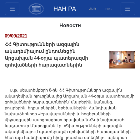
НАН РА
ՀԱՅ
ENG
Структура
Новости
Члены президиума
09/09/2021
Документы
ՀՀ Գիտությունների ազգային
Инновационные предложения
ակադեմիայում ընդունեցին
Արցախյան 44-օրյա պատերազմի
Публикации
զոհվածների հարազատներին
Фонды
Конференции
Конкурсы
Ս.թ. սեպտեմբերի 8-ին ՀՀ Գիտությունների ազգային
ակադեմիան հյուրընկալեց Արցախյան 44-օրյա պատերազմի
Международное сотрудничество
զոհվածների հարազատներին՝ մայրերին, կանանց,
Молодежные программы
քույրերին, եղբայրներին, երեխաներին: Հանդիպման
նախաձեռնողը «Իրավաբանների և հոգեբանների
Фотогалерея
միջազգային ասոցիացիա» իրավական ՀԿ-ի նախագահ
Видеогалерея
Խաչատուր Մարոզյանն էր: «Գիտությունների ազգային
ակադեմիայում պատերազմի զոհվածների հարազատների
Веб ресурсы
հետ այս հանդիպումը հիմք կդառնա ստեղծելու այնպիսի