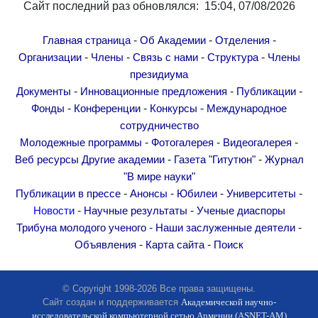
Сайт последний раз обновлялся: 15:04, 07/08/2026
-
-
-
Главная страница
Об Академии
Отделения
-
-
-
-
Организации
Члены
Связь с нами
Структура
Члены
президиума
-
-
-
Документы
Инновационные предложения
Публикации
-
-
-
Фонды
Конференции
Конкурсы
Международное
сотрудничество
-
-
-
Молодежные программы
Фотогалерея
Видеогалерея
-
-
Веб ресурсы
Другие академии
Газета "Гитутюн"
Журнал
"В мире науки"
-
-
-
-
Публикации в прессе
Анонсы
Юбилеи
Университеты
-
-
Новости
Научные результаты
Ученые диаспоры
-
-
Трибуна молодого ученого
Наши заслуженные деятели
-
-
Объявления
Карта сайта
Поиск
© Copyright 1998-2026 Все права защищены.
Сайт создан и поддерживается
Академической научно-
исследовательской компьютерной сетью Армении (ASNET-AM)