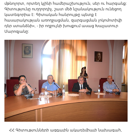
Другие академии
մթնոլորտ, որտեղ կլինի համերաշխություն, սեր ու հարգանք:
Գիտությունը ուղղորդիչ, շատ մեծ նշանակություն ունեցող
Газета "Гитутюн"
կատեգորիա է: Գիտական հանրույթը պետք է
հասարակության առողջացման, զարգացման լոկոմոտիվի
Журнал "В мире науки"
դեր ստանձնի», - իր ողջույնի խոսքում ասաց Խաչատուր
Публикации в прессе
Մարոզյանը:
Анонсы
Юбилеи
Университеты
Новости
Научные результаты
Ученые диаспоры
Трибуна молодого ученого
Наши заслуженные деятели
Объявления
Карта сайта
Поиск
ՀՀ Գիտությունների ազգային ակադեմիայի նախագահ,