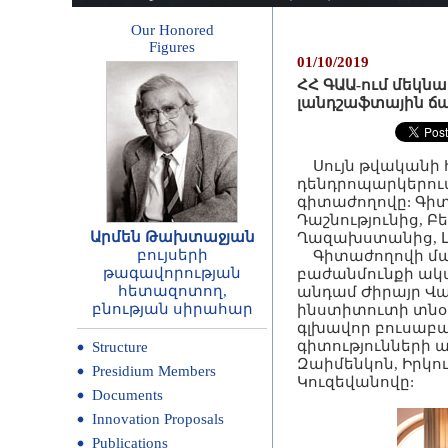
Our Honored
Figures
01/10/2019
ՀՀ ԳԱԱ-ում մեկն
լանդշաֆտային ճա
Սույն թվականի հ
դենդրոպարկերում
գիտաժողովը: Գիտ
Դաշնությունից, Բ
Արմեն Թախտաջյան
Ղազախստանից, Լ
բույսերի
Գիտաժողովի մաս
թագավորության
բաժանմունքի ակա
հետազոտող,
անդամ Ժիրայր Վ
բնության սիրահար
ինստիտուտի տնօր
գլխավոր բուսաբա
գիտությունների 
Structure
Զաիմենկոն, Իրկ
Presidium Members
Կուզեվանովը:
Documents
Innovation Proposals
Publications