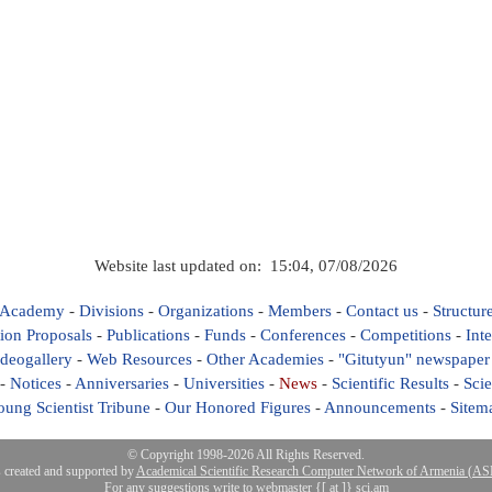
Website last updated on: 15:04, 07/08/2026
 Academy
-
Divisions
-
Organizations
-
Members
-
Contact us
-
Structur
ion Proposals
-
Publications
-
Funds
-
Conferences
-
Competitions
-
Int
deogallery
-
Web Resources
-
Other Academies
-
"Gitutyun" newspaper
-
Notices
-
Anniversaries
-
Universities
-
News
-
Scientific Results
-
Scie
oung Scientist Tribune
-
Our Honored Figures
-
Announcements
-
Sitem
© Copyright 1998-2026 All Rights Reserved.
s created and supported by
Academical Scientific Research Computer Network of Armenia (
For any suggestions write to webmaster {[ at ]} sci.am