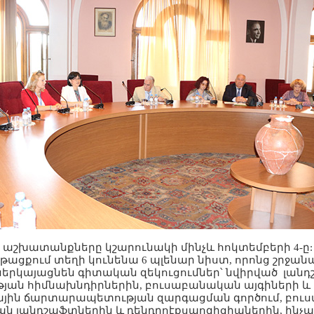
աշխատանքները կշարունակի մինչև հոկտեմբերի 4-ը:
ցքում տեղի կունենա 6 պլենար նիստ, որոնց շրջան
երկայացնեն գիտական զեկուցումներ՝ նվիրված լան
ան հիմնախնդիրներին, բուսաբանական այգիների և
ային ճարտարապետության զարգացման գործում, բո
ան լանդշաֆտներին և դենդրոէքսպոզիցիաներին, ինչ