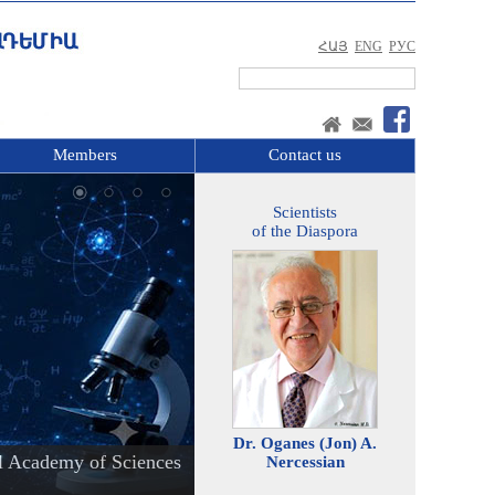
ՀԱՅ
ENG
РУС
Members
Contact us
Scientists
of the Diaspora
Dr. Oganes (Jon) A.
l Academy of Sciences
Nercessian