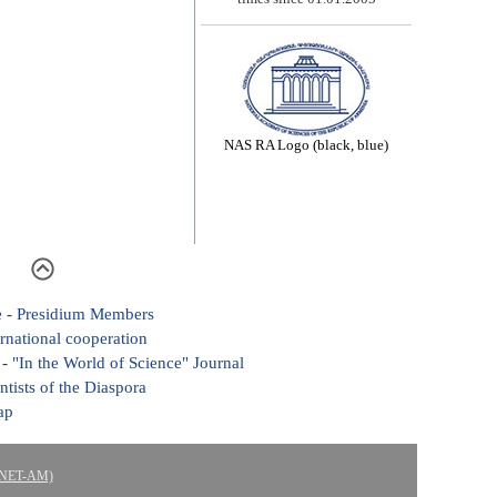
NAS RA Logo (black, blue)
e
-
Presidium Members
ernational cooperation
-
"In the World of Science" Journal
ntists of the Diaspora
ap
ASNET-AM)