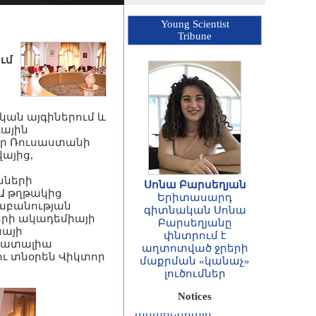
Young Scientist
Tribune
ւմ
կան այգիներում և
գային
եր Ռուսաստանի
վայից,
նների
Սոնա Բարսեղյան
Ա թղթակից
Երիտասարդ
աբանության
գիտնական Սոնա
երի ակադեմիայի
Բարսեղյանը
ՀԱՅՏԱՐԱՐՈՒԹՅՈՒՆ
նայի
փնտրում է
Հայաստանի
 Նատալիա
աղտոտված ջրերի
Հանրապետության
ւ տնօրեն Վիկտոր
մաքրման «կանաչ»
գիտությունների
լուծումներ
ազգային
ակադեմիայի
Notices
ասոցացված