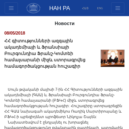
НАН РА
ՀԱՅ
ENG
Структура
Новости
Члены президиума
08/05/2018
Документы
ՀՀ գիտությունների ազգային
Инновационные предложения
ակադեմիայի և Ֆրանսիայի
Բուրգունդիա Ֆրանշ-Կոմտեի
Публикации
համալսարանի միջև ստորագրվեց
Фонды
համագործակցության հուշագիր
Конференции
Конкурсы
Международное сотрудничество
Սույն թվականի մայիսի 7-ին ՀՀ Գիտությունների ազգային
ակադեմիայի (ԳԱԱ) և Ֆրանսիայի Բուրգունդիա Ֆրանշ-
Молодежные программы
Կոմտեի համալսարանի (ԲՖԿՀ) միջև ստորագրվեց
համագործակցության հուշագիր: Հուշագիրը ստորագրեցին
Фотогалерея
ՀՀ ԳԱԱ նախագահ ակադեմիկոս Ռադիկ Մարտիրոսյանը և
Видеогалерея
ԲՖԿՀ-ի պրեզիդենտ պրոֆեսոր Նիկոլյա Շայեն:
Նախատեսվում է ընդլայնել ու խորացնել
Веб ресурсы
համագործակցությունը քվանտային օպտիկայի, ատոմային