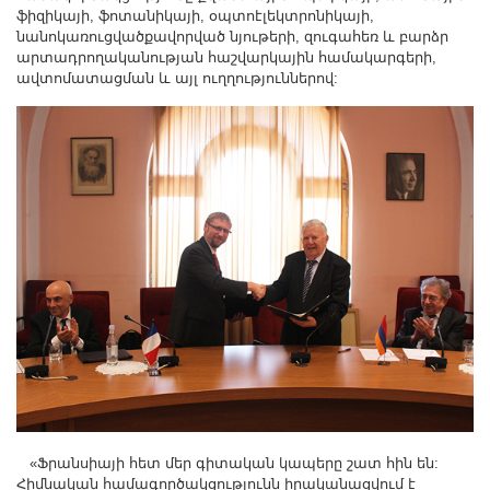
Другие академии
ֆիզիկայի, ֆոտանիկայի, օպտոէլեկտրոնիկայի,
նանոկառուցվածքավորված նյութերի, զուգահեռ և բարձր
Газета "Гитутюн"
արտադրողականության հաշվարկային համակարգերի,
Журнал "В мире науки"
ավտոմատացման և այլ ուղղություններով:
Публикации в прессе
Анонсы
Юбилеи
Университеты
Новости
Научные результаты
Ученые диаспоры
Трибуна молодого ученого
Наши заслуженные деятели
Объявления
Карта сайта
«Ֆրանսիայի հետ մեր գիտական կապերը շատ հին են:
Поиск
Հիմնական համագործակցությունն իրականացվում է