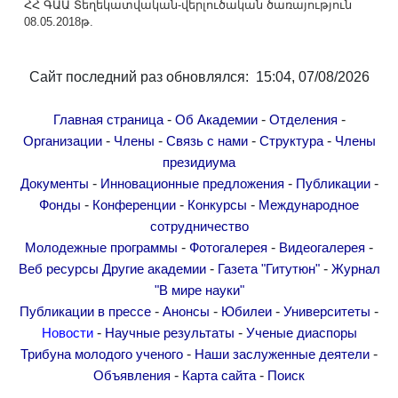
ՀՀ ԳԱԱ Տեղեկատվական-վերլուծական ծառայություն
08.05.2018թ.
Сайт последний раз обновлялся: 15:04, 07/08/2026
-
-
-
Главная страница
Об Академии
Отделения
-
-
-
-
Организации
Члены
Связь с нами
Структура
Члены
президиума
-
-
-
Документы
Инновационные предложения
Публикации
-
-
-
Фонды
Конференции
Конкурсы
Международное
сотрудничество
-
-
-
Молодежные программы
Фотогалерея
Видеогалерея
-
-
Веб ресурсы
Другие академии
Газета "Гитутюн"
Журнал
"В мире науки"
-
-
-
-
Публикации в прессе
Анонсы
Юбилеи
Университеты
-
-
Новости
Научные результаты
Ученые диаспоры
-
-
Трибуна молодого ученого
Наши заслуженные деятели
-
-
Объявления
Карта сайта
Поиск