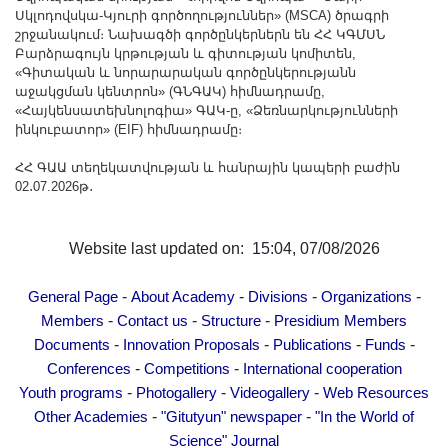
Սկլոդովսկա-Կյուրի գործողություններ» (MSCA) ծրագրի
շրջանակում։ Նախագծի գործընկերներն են ՀՀ ԿԳՄՍՆ
Բարձրագույն կրթության և գիտության կոմիտեն,
«Գիտական և նորարարական գործընկերությանն
աջակցման կենտրոն» (ԳՆԳԱԿ) հիմնադրամը,
«Հայկենսատեխնոլոգիա» ԳԱԿ-ը, «Ձեռնարկությունների
ինկուբատոր» (EIF) հիմնադրամը։
ՀՀ ԳԱԱ տեղեկատվության և հանրային կապերի բաժին
02․07.2026թ․
Website last updated on: 15:04, 07/08/2026
-
-
-
-
General Page
About Academy
Divisions
Organizations
-
-
-
Members
Contact us
Structure
Presidium Members
-
-
-
-
Documents
Innovation Proposals
Publications
Funds
-
-
Conferences
Competitions
International cooperation
-
-
-
Youth programs
Photogallery
Videogallery
Web Resources
-
-
Other Academies
"Gitutyun" newspaper
"In the World of
Science" Journal