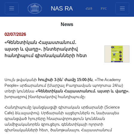
NAS RA
ՀԱՅ
РУС
Structure
News
Presidium Members
02/07/2026
Documents
«Գենետիկան Հայաստանում․
Innovation Proposals
այսօր և վաղը»․ ինտերակտիվ
հանդիպում գիտնականների հետ
Publications
Funds
Conferences
Սույն թվականի
հուլիսի 3-ին՝ ժամը 15:00-ին
, «The Academy
Competitions
People» սրճարանում (Մարշալ Բաղրամյան պողոտա 24/ա)
տեղի կունենա
«Գենետիկան Հայաստանում․ այսօր և վաղը»
․
International cooperation
խորագրով ինտերակտիվ հանդիպումը։
Youth programs
Հանդիպումը կանցկացվի գիտական սրճարանի (Science
Photogallery
Cafe) ձևաչափով։ Սրճարանի այցելուներն ու նախապես
գրանցված հյուրերը հնարավորություն կունենան
Videogallery
անմիջականորեն զրուցելու գենետիկայի ոլորտի
Web Resources
գիտնականների հետ, ծանոթանալու Հայաստանում