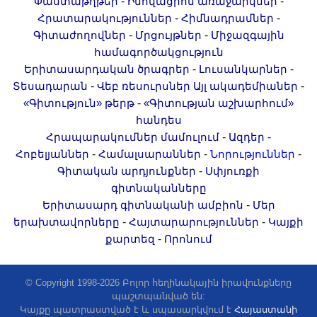
-
-
Փաստաթղթեր
Ինովացիոն առաջարկներ
-
-
Հրատարակություններ
Հիմնադրամներ
-
-
Գիտաժողովներ
Մրցույթներ
Միջազգային
համագործակցություն
-
-
Երիտասարդական ծրագրեր
Լուսանկարներ
-
-
Տեսադարան
Վեբ ռեսուրսներ
Այլ ակադեմիաներ
-
«Գիտություն» թերթ
«Գիտության աշխարհում»
հանդես
-
-
Հրապարակումներ մամուլում
Ազդեր
-
-
-
Հոբելյաններ
Համալսարաններ
Նորություններ
-
Գիտական արդյունքներ
Սփյուռքի
գիտնականները
-
Երիտասարդ գիտնականի ամբիոն
Մեր
-
-
երախտավորները
Հայտարարություններ
Կայքի
-
քարտեզ
Որոնում
© Copyright 1998-2026 Բոլոր հեղինակային իրավունքները
պաշտպանված են:
Կայքը պատրաստված է և սպասարկվում է
Հայաստանի