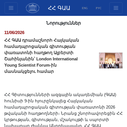
ՀՀ ԳԱԱ
ENG
РУС
Կառուցվածք
Նորություններ
Նախագահության
11/06/2026
անդամներ
ՀՀ ԳԱԱ դրամաշնորհ Հայկական
Փաստաթղթեր
համադպրոցական գիտության
փառատոնի հաղթող Ալբերտի
Ինովացիոն առաջարկներ
Շահինյանին՝ London International
Հրատարակություններ
Young Scientist Forum-ին
Հիմնադրամներ
մասնակցելու համար
Գիտաժողովներ
Մրցույթներ
ՀՀ Գիտությունների ազգային ակադեմիան (ԳԱԱ)
Միջազգային
հունիսի 9-ին հյուրընկալեց Հայկական
համագործակցություն
համադպրոցական գիտության փառատոնի 2026
Երիտասարդական
թվականի հաղթողների։ Նրանց շնորհավորեցին ՀՀ
կրթության, գիտության, մշակույթի և սպորտի
ծրագրեր
նախարար Ժաննա Անդրեասյանը, ՀՀ ԳԱԱ