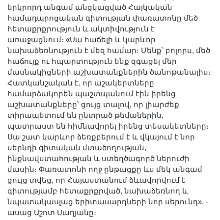
Երիտասարդ գիտնականի
երկրորդ անգամ անցկացված Հայկական
համադպրոցական գիտության փառատոնը մեծ
ամբիոն
հետաքրքրություն և ակտիվություն է
Մեր երախտավորները
առաջացնում։ «Սա հաճելի և կարևոր
նախաձեռնություն է մեզ համար։ Մենք՝ բոլորս, մեծ
Հայտարարություններ
հաճույք ու հպարտություն ենք զգացել մեր
Կայքի քարտեզ
մասնակիցների աշխատանքներին ծանոթանալիս։
Որոնում
Հատկանշական է, որ աշակերտները
համարձակորեն պաշտպանում էին իրենց
աշխատանքները՝ ցույց տալով, որ լիարժեք
տիրապետում են ընտրած թեմաներին,
պատրաստ են հիմնավորել իրենց տեսակետները։
Սա շատ կարևոր ձեռքբերում է և վկայում է նոր
սերնդի գիտական մտածողության,
ինքնավստահության և ստեղծագործ ներուժի
մասին։ Փառատոնի ողջ ընթացքը ևս մեկ անգամ
ցույց տվեց, որ Հայաստանում ձևավորվում է
գիտությամբ հետաքրքրված, նախաձեռնող և
նպատակասլաց երիտասարդների նոր սերունդ», -
ասաց Աշոտ Սաղյանը։