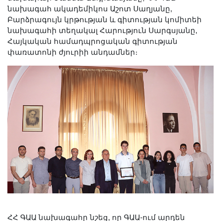
Լուսանկարներ
նախագահ ակադեմիկոս Աշոտ Սաղյանը,
Բարձրագույն կրթության և գիտության կոմիտեի
Տեսադարան
նախագահի տեղակալ Հարություն Սարգսյանը,
Վեբ ռեսուրսներ
Հայկական համադպրոցական գիտության
Այլ ակադեմիաներ
փառատոնի ժյուրիի անդամներ։
«Գիտություն» թերթ
«Գիտության աշխարհում»
հանդես
Հրապարակումներ
մամուլում
Ազդեր
Հոբելյաններ
Համալսարաններ
Նորություններ
Գիտական արդյունքներ
Սփյուռքի գիտնականները
ՀՀ ԳԱԱ նախագահը նշեց, որ ԳԱԱ-ում արդեն