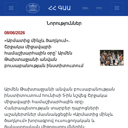
ՀՀ ԳԱԱ
ENG
РУС
Կառուցվածք
Նորություններ
Նախագահության
08/06/2026
անդամներ
«Արմատից մինչև ծաղկում»․
Փաստաթղթեր
Շրջակա միջավայրի
համաշխարհային օրը՝ Արմեն
Ինովացիոն առաջարկներ
Թախտաջյանի անվան
Հրատարակություններ
բուսաբանության ինստիտուտում
Հիմնադրամներ
Գիտաժողովներ
Մրցույթներ
Արմեն Թախտաջյանի անվան բուսաբանության
ինստիտուտում հունիսի 5-ին նշվեց Շրջակա
Միջազգային
միջավայրի համաշխարհային օրը։
համագործակցություն
Հանրապետության տարբեր դպրոցների
Երիտասարդական
աշակերտներ մասնակցեցին «Արմատից մինչև
ծաղկում» խորագրով ուսուցողական և
ծրագրեր
ճանաչողական միջոցառումներին։