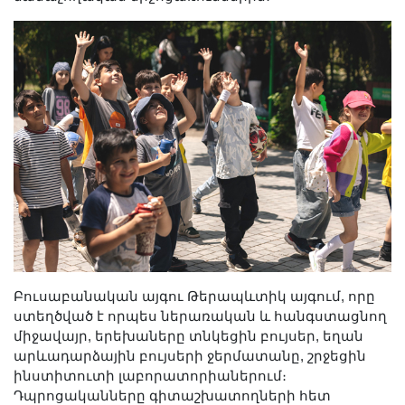
Լուսանկարներ
Տեսադարան
Վեբ ռեսուրսներ
Այլ ակադեմիաներ
«Գիտություն» թերթ
«Գիտության աշխարհում»
հանդես
Հրապարակումներ
մամուլում
Ազդեր
Հոբելյաններ
Բուսաբանական այգու Թերապևտիկ այգում, որը
Համալսարաններ
ստեղծված է որպես ներառական և հանգստացնող
Նորություններ
միջավայր, երեխաները տնկեցին բույսեր, եղան
արևադարձային բույսերի ջերմատանը, շրջեցին
Գիտական արդյունքներ
ինստիտուտի լաբորատորիաներում։
Սփյուռքի գիտնականները
Դպրոցականները գիտաշխատողների հետ