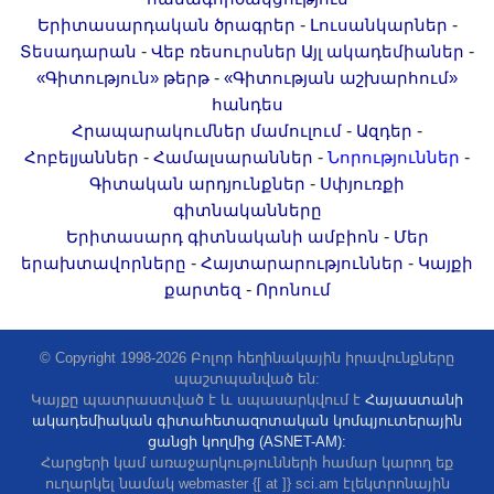
-
-
Երիտասարդական ծրագրեր
Լուսանկարներ
-
-
Տեսադարան
Վեբ ռեսուրսներ
Այլ ակադեմիաներ
-
«Գիտություն» թերթ
«Գիտության աշխարհում»
հանդես
-
-
Հրապարակումներ մամուլում
Ազդեր
-
-
-
Հոբելյաններ
Համալսարաններ
Նորություններ
-
Գիտական արդյունքներ
Սփյուռքի
գիտնականները
-
Երիտասարդ գիտնականի ամբիոն
Մեր
-
-
երախտավորները
Հայտարարություններ
Կայքի
-
քարտեզ
Որոնում
© Copyright 1998-2026 Բոլոր հեղինակային իրավունքները
պաշտպանված են:
Կայքը պատրաստված է և սպասարկվում է
Հայաստանի
ակադեմիական գիտահետազոտական կոմպյուտերային
ցանցի կողմից (ASNET-AM):
Հարցերի կամ առաջարկությունների համար կարող եք
ուղարկել նամակ webmaster {[ at ]} sci.am էլեկտրոնային