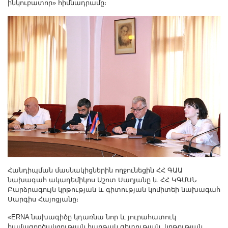
ինկուբատոր» հիմնադրամը։
Other Academies
"Gitutyun" newspaper
"In the World of Science" Journal
Publications in Press
Notices
Anniversaries
Universities
News
Scientific Results
Scientists of the Diaspora
Young Scientist Tribune
Հանդիպման մասնակիցներին ողջունեցին ՀՀ ԳԱԱ
Our Honored Figures
նախագահ ակադեմիկոս Աշոտ Սաղյանը և ՀՀ ԿԳՄՍՆ
Announcements
Բարձրագույն կրթության և գիտության կոմիտեի նախագահ
Սարգիս Հայոցյանը։
Sitemap
«ERNA նախագիծը կդառնա նոր և յուրահատուկ
Search
համագործակցության հարթակ գիտության, կրթության,