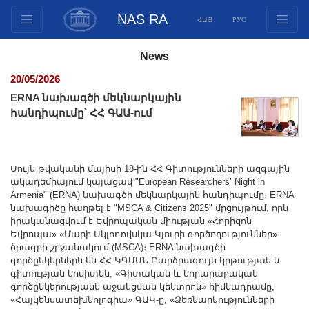
NAS RA
ՀԱՅ
РУС
Structure
News
Presidium Members
20/05/2026
Documents
ERNA նախագծի մեկնարկային
Innovation Proposals
հանդիպումը՝ ՀՀ ԳԱԱ-ում
Publications
Funds
Սույն թվականի մայիսի 18-ին ՀՀ Գիտությունների ազգային
Conferences
ակադեմիայում կայացավ "European Researchers’ Night in
Competitions
Armenia" (ERNA) նախագծի մեկնարկային հանդիպումը։ ERNA
նախագիծը հաղթել է "MSCA & Citizens 2025" մրցույթում, որն
International cooperation
իրականացվում է Եվրոպական միության «Հորիզոն
Youth programs
Եվրոպա» «Մարի Սկլոդովսկա-Կյուրի գործողություններ»
ծրագրի շրջանակում (MSCA)։ ERNA նախագծի
Photogallery
գործընկերներն են ՀՀ ԿԳՄՍՆ Բարձրագույն կրթության և
գիտության կոմիտեն, «Գիտական և նորարարական
Videogallery
գործընկերությանն աջակցման կենտրոն» հիմնադրամը,
Web Resources
«Հայկենսատեխնոլոգիա» ԳԱԿ-ը, «Ձեռնարկությունների