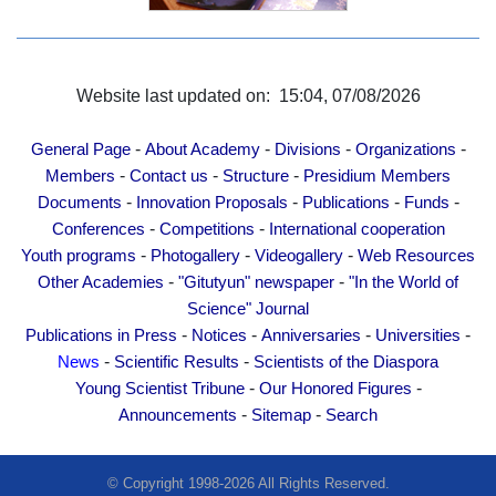
Website last updated on: 15:04, 07/08/2026
-
-
-
-
General Page
About Academy
Divisions
Organizations
-
-
-
Members
Contact us
Structure
Presidium Members
-
-
-
-
Documents
Innovation Proposals
Publications
Funds
-
-
Conferences
Competitions
International cooperation
-
-
-
Youth programs
Photogallery
Videogallery
Web Resources
-
-
Other Academies
"Gitutyun" newspaper
"In the World of
Science" Journal
-
-
-
-
Publications in Press
Notices
Anniversaries
Universities
-
-
News
Scientific Results
Scientists of the Diaspora
-
-
Young Scientist Tribune
Our Honored Figures
-
-
Announcements
Sitemap
Search
© Copyright 1998-2026 All Rights Reserved.