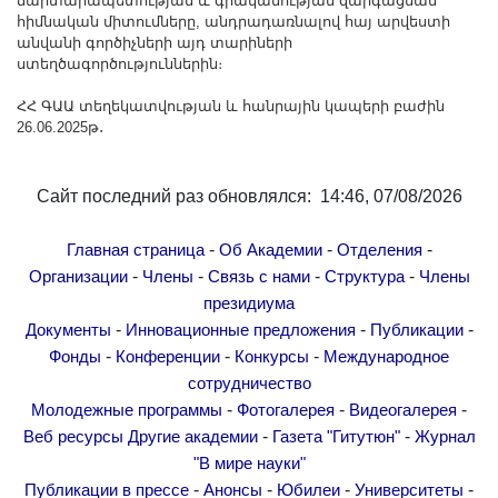
ճարտարապետության և գրականության զարգացման
հիմնական միտումները, անդրադառնալով հայ արվեստի
անվանի գործիչների այդ տարիների
ստեղծագործություններին։
ՀՀ ԳԱԱ տեղեկատվության և հանրային կապերի բաժին
26.06.2025թ․
Сайт последний раз обновлялся: 14:46, 07/08/2026
-
-
-
Главная страница
Об Академии
Отделения
-
-
-
-
Организации
Члены
Связь с нами
Структура
Члены
президиума
-
-
-
Документы
Инновационные предложения
Публикации
-
-
-
Фонды
Конференции
Конкурсы
Международное
сотрудничество
-
-
-
Молодежные программы
Фотогалерея
Видеогалерея
-
-
Веб ресурсы
Другие академии
Газета "Гитутюн"
Журнал
"В мире науки"
-
-
-
-
Публикации в прессе
Анонсы
Юбилеи
Университеты