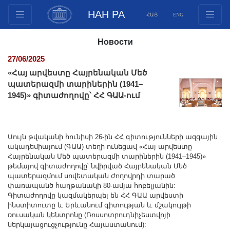
НАН РА
ՀԱՅ
ENG
Структура
Новости
Члены президиума
27/06/2025
Документы
«Հայ արվեստը Հայրենական Մեծ
Инновационные предложения
պատերազմի տարիներին (1941–
1945)» գիտաժողովը՝ ՀՀ ԳԱԱ-ում
Публикации
Фонды
Конференции
Սույն թվականի հունիսի 26-ին ՀՀ գիտությունների ազգային
Конкурсы
ակադեմիայում (ԳԱԱ) տեղի ունեցավ «Հայ արվեստը
Հայրենական Մեծ պատերազմի տարիներին (1941–1945)»
Международное сотрудничество
թեմայով գիտաժողովը՝ նվիրված Հայրենական Մեծ
Молодежные программы
պատերազմում սովետական ժողովրդի տարած
փառապանծ հաղթանակի 80-ամյա հոբելյանին:
Фотогалерея
Գիտաժողովը կազմակերպել են ՀՀ ԳԱԱ արվեստի
Видеогалерея
ինստիտուտը և Երևանում գիտության և մշակույթի
ռուսական կենտրոնը (Ռոսսոտրուդնիչեստվոյի
Веб ресурсы
ներկայացուցչությունը Հայաստանում):