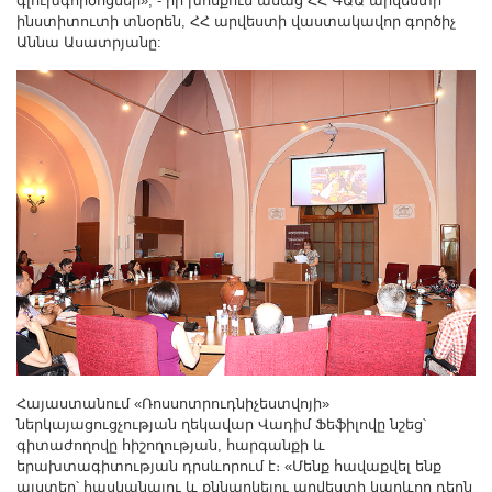
գլուխգործոցներ», - իր խոսքում ասաց ՀՀ ԳԱԱ արվեստի
ինստիտուտի տնօրեն, ՀՀ արվեստի վաստակավոր գործիչ
Աննա Ասատրյանը:
Հայաստանում «Ռոսսոտրուդնիչեստվոյի»
ներկայացուցչության ղեկավար Վադիմ Ֆեֆիլովը նշեց՝
գիտաժողովը հիշողության, հարգանքի և
երախտագիտության դրսևորում է։ «Մենք հավաքվել ենք
այստեղ՝ հասկանալու և քննարկելու արվեստի կարևոր դերն