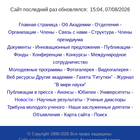
Сайт последний раз обновлялся: 15:04, 07/08/2026
-
-
-
Главная страница
Об Академии
Отделения
-
-
-
-
Организации
Члены
Связь с нами
Структура
Члены
президиума
-
-
-
Документы
Инновационные предложения
Публикации
-
-
-
Фонды
Конференции
Конкурсы
Международное
сотрудничество
-
-
-
Молодежные программы
Фотогалерея
Видеогалерея
-
-
Веб ресурсы
Другие академии
Газета "Гитутюн"
Журнал
"В мире науки"
-
-
-
-
Публикации в прессе
Анонсы
Юбилеи
Университеты
-
-
Новости
Научные результаты
Ученые диаспоры
-
-
Трибуна молодого ученого
Наши заслуженные деятели
-
-
Объявления
Карта сайта
Поиск
© Copyright 1998-2026 Все права защищены.
Сайт создан и поддерживается
Академической научно-