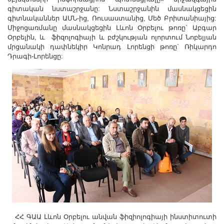
Другие академии
գիտական նստաշրջանը: Նստաշրջանին մասնակցեցին
գիտնականներ ԱՄՆ-ից, Ռուսաստանից, Մեծ Բրիտանիայից:
Газета "Гитутюн"
Միջոցառմանը մասնակցեցին Լևոն Օրբելու թոռը` Աբգար
Журнал "В мире науки"
Օրբելին, և ֆիզոլոգիայի և բժշկության ոլորտում Նոբելյան
մրցանակի դափնեկիր Կոնրադ Լորենցի թոռը` Ռիկարդո
Публикации в прессе
Դրագի-Լորենցը:
Анонсы
Юбилеи
Университеты
Новости
Научные результаты
Ученые диаспоры
Трибуна молодого ученого
Наши заслуженные деятели
Объявления
Карта сайта
Поиск
ՀՀ ԳԱԱ Լևոն Օրբելու անվան ֆիզիոլոգիայի ինստիտուտի