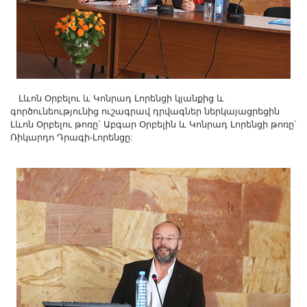
Լևոն Օրբելու և Կոնրադ Լորենցի կյանքից և
գործունեությունից ուշագրավ դրվագներ ներկայացրեցին
Լևոն Օրբելու թոռը` Աբգար Օրբելին և Կոնրադ Լորենցի թոռը`
Ռիկարդո Դրագի-Լորենցը: