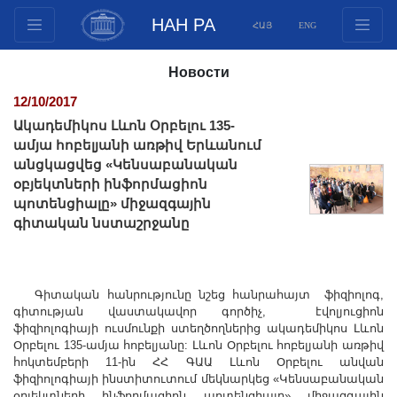
НАН РА
ՀԱՅ
ENG
Структура
Новости
Члены президиума
12/10/2017
Документы
Ակադեմիկոս Լևոն Օրբելու 135-
Инновационные предложения
ամյա հոբելյանի առթիվ Երևանում
անցկացվեց «Կենսաբանական
Публикации
օբյեկտների ինֆորմացիոն
Фонды
պոտենցիալը» միջազգային
Конференции
գիտական նստաշրջանը
Конкурсы
Международное сотрудничество
Գիտական հանրությունը նշեց հանրահայտ ֆիզիոլոգ,
Молодежные программы
գիտության վաստակավոր գործիչ, էվոլյուցիոն
Фотогалерея
ֆիզիոլոգիայի ուսմունքի ստեղծողներից ակադեմիկոս Լևոն
Օրբելու 135-ամյա հոբելյանը: Լևոն Օրբելու հոբելյանի առթիվ
Видеогалерея
հոկտեմբերի 11-ին ՀՀ ԳԱԱ Լևոն Օրբելու անվան
ֆիզիոլոգիայի ինստիտուտում մեկնարկեց «Կենսաբանական
Веб ресурсы
օբյեկտների ինֆորմացիոն պոտենցիալը» միջազգային