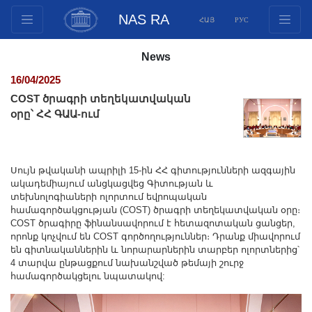
NAS RA
ՀԱՅ
РУС
Structure
News
Presidium Members
16/04/2025
Documents
COST ծրագրի տեղեկատվական
Innovation Proposals
օրը՝ ՀՀ ԳԱԱ-ում
Publications
Funds
Սույն թվականի ապրիլի 15-ին ՀՀ գիտությունների ազգային
Conferences
ակադեմիայում անցկացվեց Գիտության և
Competitions
տեխնոլոգիաների ոլորտում եվրոպական
համագործակցության (COST) ծրագրի տեղեկատվական օրը։
International cooperation
COST ծրագիրը ֆինանսավորում է հետազոտական ցանցեր,
Youth programs
որոնք կոչվում են COST գործողություններ։ Դրանք միավորում
են գիտնականներին և նորարարներին տարբեր ոլորտներից՝
Photogallery
4 տարվա ընթացքում նախանշված թեմայի շուրջ
համագործակցելու նպատակով:
Videogallery
Web Resources