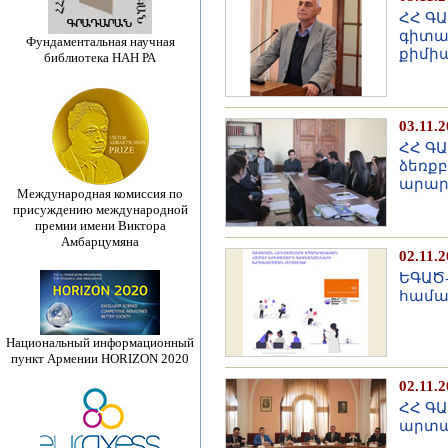
ՀՀ Գ
գիտա
Фундаментальная научная
քիմի
библиотека НАН РА
03.11.
ՀՀ ԳԱ
ձեռքբ
արար
Международная комиссия по
присуждению международной
премии имени Виктора
Амбарцумяна
02.11.
ԵԳԱԾ
համա
Национальный информационный
пункт Армении HORIZON 2020
02.11.
ՀՀ ԳԱ
արտա