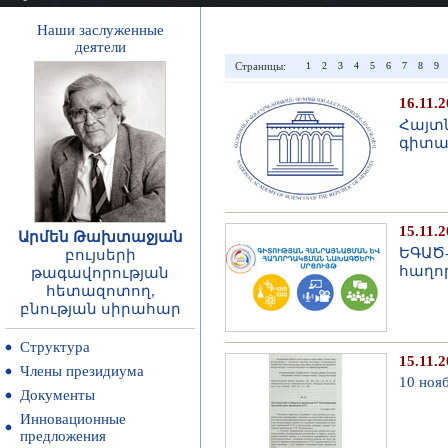
Наши заслуженные
деятели
Страницы:
1
2
3
4
5
6
7
8
9
16.11.
Հայտ
գիտա
15.11.
Արմեն Թախտաջյան
ԵԳԱԾ-
բույսերի
հաղո
թագավորության
հետազոտող,
բնության սիրահար
Структура
15.11.
Члены президиума
10 ноя
Документы
Инновационные
предложения