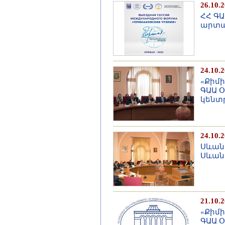
26.10.
ՀՀ ԳԱ
արտա
24.10.
«Քիմ
ԳԱԱ 
կենտ
24.10.
Սևան
Սևան
21.10.
«Քիմ
ԳԱԱ 