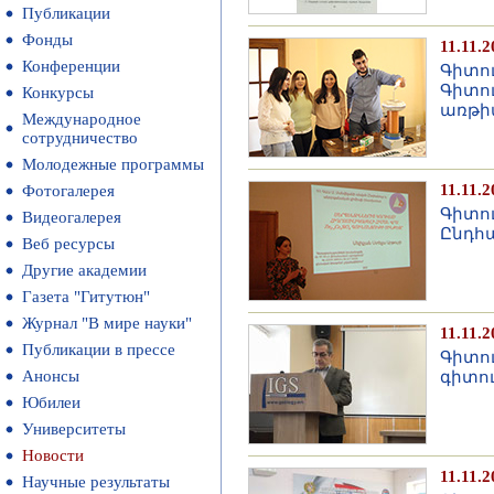
Публикации
Фонды
11.11.2
Конференции
Գիտու
Գիտո
Конкурсы
առթի
Международное
сотрудничество
Молодежные программы
11.11.2
Фотогалерея
Գիտու
Видеогалерея
Ընդհ
Веб ресурсы
Другие академии
Газета "Гитутюн"
Журнал "В мире науки"
11.11.2
Публикации в прессе
Գիտո
Анонсы
գիտո
Юбилеи
Университеты
Новости
11.11.2
Научные результаты