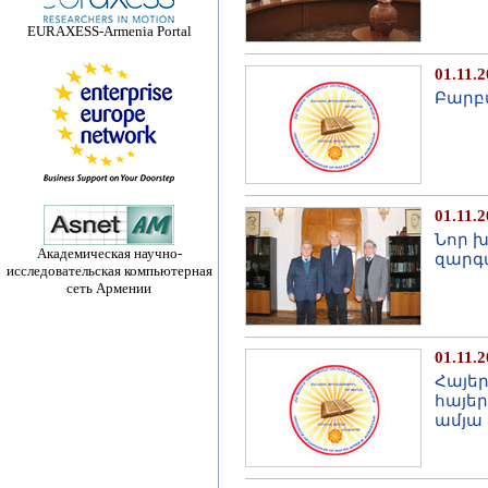
EURAXESS-Armenia Portal
01.11.
Բարբ
01.11.
Նոր 
Академическая научно-
զարգ
исследовательская компьютерная
сеть Армении
01.11.
Հայե
հայեր
ամյա 