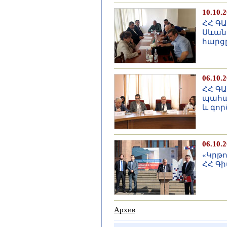
10.10.
ՀՀ Գ
Սևան
հարց
06.10.
ՀՀ ԳԱ
պահպ
և գո
06.10.
«Կրթո
ՀՀ Գի
Архив