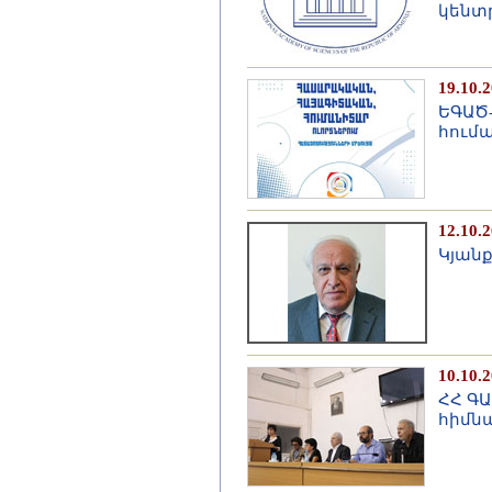
կենտ
19.10.
ԵԳԱԾ
հումա
12.10.
Կյանք
10.10.
ՀՀ ԳԱ
հիմնա