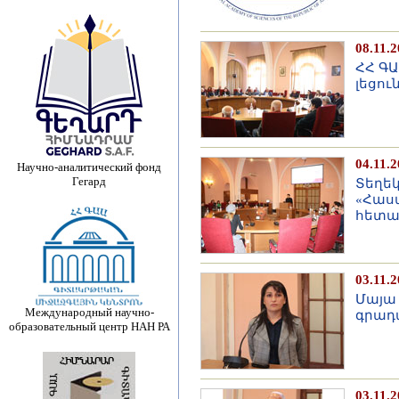
08.11.
ՀՀ Գ
լեցու
04.11.
Научно-аналитический фонд
Гегард
Տեղե
«Հաս
հետազ
03.11.
Մայա
Международный научно-
գրադ
образовательный центр НАН РА
03.11.