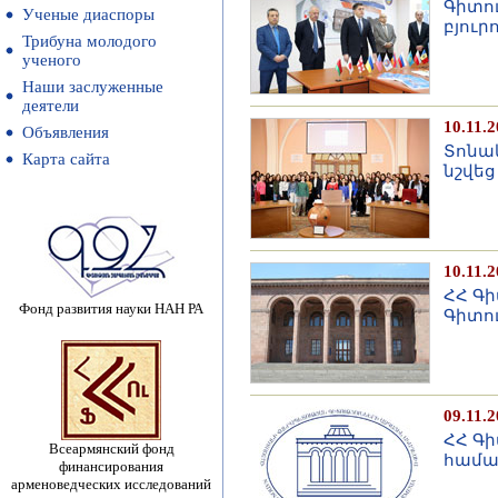
Գիտո
Ученые диаспоры
բյուր
Трибуна молодого
ученого
Наши заслуженные
деятели
10.11.
Объявления
Տոնակ
Карта сайта
նշվե
10.11.
ՀՀ Գ
Фонд развития науки НАН РА
Գիտո
09.11.
ՀՀ Գի
Всеармянский фонд
համա
финансирования
арменоведческих исследований