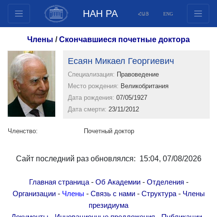
НАН РА
ՀԱՅ
ENG
Структура
Члены
/
Скончавшиеся почетные доктора
Члены президиума
Есаян Микаел Георгиевич
Документы
Специализация:
Правоведение
Инновационные предложения
Место рождения:
Великобритания
Публикации
Дата рождения:
07/05/1927
Фонды
Дата смерти:
23/11/2012
Конференции
Членство:
Почетный доктор
Конкурсы
Международное сотрудничество
Сайт последний раз обновлялся: 15:04, 07/08/2026
Молодежные программы
Фотогалерея
-
-
-
Главная страница
Об Академии
Отделения
Видеогалерея
-
-
-
-
Организации
Члены
Связь с нами
Структура
Члены
президиума
Веб ресурсы
-
-
-