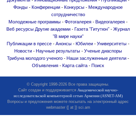
Документы
Инновационные предложения
Публикации
Другие академии
-
-
-
Фонды
Конференции
Конкурсы
Международное
Газета "Гитутюн"
сотрудничество
Журнал "В мире науки"
-
-
-
Молодежные программы
Фотогалерея
Видеогалерея
-
-
Веб ресурсы
Другие академии
Газета "Гитутюн"
Журнал
Публикации в прессе
"В мире науки"
Анонсы
-
-
-
-
Публикации в прессе
Анонсы
Юбилеи
Университеты
Юбилеи
-
-
Новости
Научные результаты
Ученые диаспоры
Университеты
-
-
Трибуна молодого ученого
Наши заслуженные деятели
-
-
Объявления
Карта сайта
Поиск
Новости
Научные результаты
© Copyright 1998-2026 Все права защищены.
Ученые диаспоры
Сайт создан и поддерживается
Академической научно-
Трибуна молодого ученого
исследовательской компьютерной сетью Армении (ASNET-AM)
Вопросы и предложения можете посылать на электронный адрес
Наши заслуженные деятели
webmaster {[ at ]} sci.am
Объявления
Карта сайта
Поиск