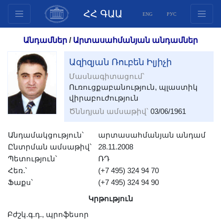
ՀՀ ԳԱԱ
ENG
РУС
Կառուցվածք
Անդամներ
/
Արտասահմանյան անդամներ
Նախագահության
Ազիզյան Ռուբեն Իլյիչի
անդամներ
Մասնագիտացում՝
Փաստաթղթեր
Ուռուցքաբանություն, պլաստիկ
Ինովացիոն առաջարկներ
վիրաբուժություն
Հրատարակություններ
Ծննդյան ամսաթիվ՝
03/06/1961
Հիմնադրամներ
Անդամակցություն՝
արտասահմանյան անդամ
Գիտաժողովներ
Ընտրման ամսաթիվ՝
28.11.2008
Մրցույթներ
Պետություն՝
ՌԴ
Միջազգային
Հեռ.՝
(+7 495) 324 94 70
համագործակցություն
Ֆաքս՝
(+7 495) 324 94 90
Երիտասարդական
Կրթություն
ծրագրեր
Բժշկ.գ.դ., պրոֆեսոր