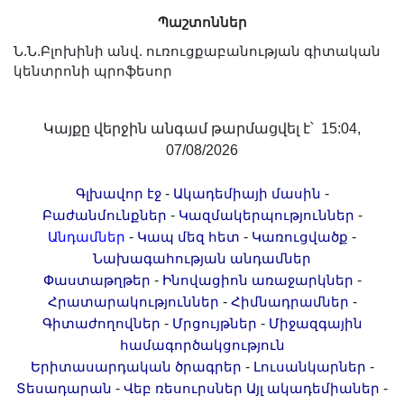
Լուսանկարներ
Պաշտոններ
Տեսադարան
Ն.Ն.Բլոխինի անվ. ուռուցքաբանության գիտական
Վեբ ռեսուրսներ
կենտրոնի պրոֆեսոր
Այլ ակադեմիաներ
«Գիտություն» թերթ
Կայքը վերջին անգամ թարմացվել է՝ 15:04,
«Գիտության աշխարհում»
07/08/2026
հանդես
-
-
Գլխավոր էջ
Ակադեմիայի մասին
Հրապարակումներ
-
-
Բաժանմունքներ
Կազմակերպություններ
մամուլում
-
-
-
Անդամներ
Կապ մեզ հետ
Կառուցվածք
Ազդեր
Նախագահության անդամներ
-
-
Հոբելյաններ
Փաստաթղթեր
Ինովացիոն առաջարկներ
-
-
Հրատարակություններ
Հիմնադրամներ
Համալսարաններ
-
-
Գիտաժողովներ
Մրցույթներ
Միջազգային
Նորություններ
համագործակցություն
Գիտական արդյունքներ
-
-
Երիտասարդական ծրագրեր
Լուսանկարներ
-
-
Տեսադարան
Սփյուռքի գիտնականները
Վեբ ռեսուրսներ
Այլ ակադեմիաներ