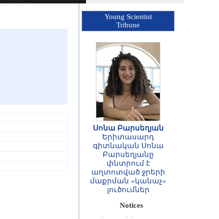
Young Scientist
Tribune
Սոնա Բարսեղյան
Երիտասարդ
ՀԱՅՏԱՐԱՐՈՒԹՅՈՒՆ
գիտնական Սոնա
Հայաստանի
Բարսեղյանը
Հանրապետության
փնտրում է
գիտությունների
աղտոտված ջրերի
ազգային
մաքրման «կանաչ»
ակադեմիայի
լուծումներ
ասոցացված
անդամների և
Notices
արտասահմանյան
անդամների 2026