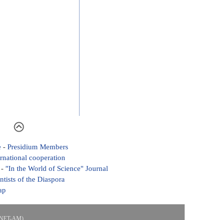
e
-
Presidium Members
ernational cooperation
-
"In the World of Science" Journal
ntists of the Diaspora
ap
ASNET-AM)