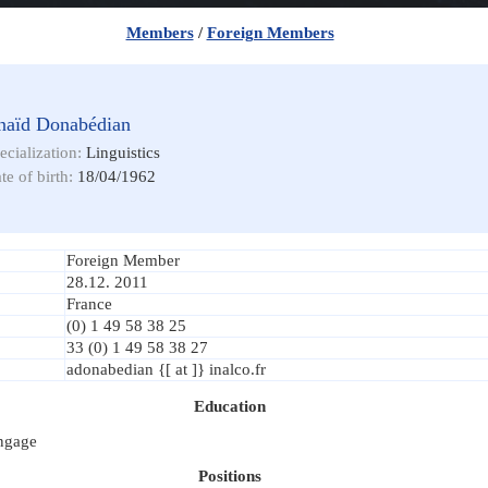
Members
/
Foreign Members
naïd Donabédian
ecialization:
Linguistics
te of birth:
18/04/1962
Foreign Member
28.12. 2011
France
(0) 1 49 58 38 25
33 (0) 1 49 58 38 27
adonabedian {[ at ]} inalco.fr
Education
angage
Positions