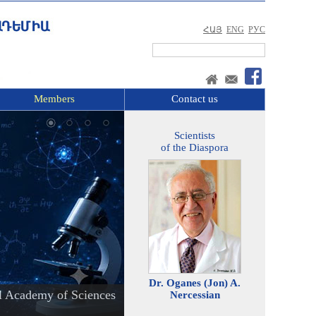
ՀԱՅ
ENG
РУС
Members
Contact us
Scientists
of the Diaspora
Dr. Oganes (Jon) A.
l Academy of Sciences
Nercessian