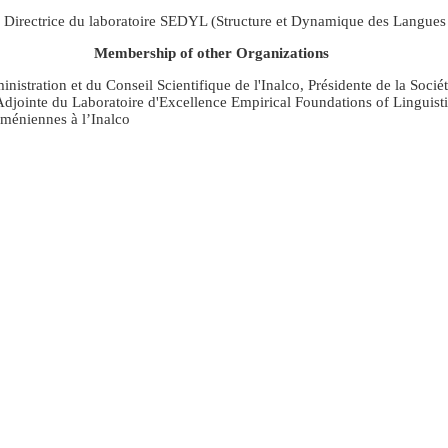
s Directrice du laboratoire SEDYL (Structure et Dynamique des Langues
Membership of other Organizations
stration et du Conseil Scientifique de l'Inalco, Présidente de la Socié
-Adjointe du Laboratoire d'Excellence Empirical Foundations of Linguist
méniennes à l’Inalco