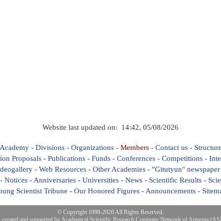
Website last updated on: 14:42, 05/08/2026
 Academy
-
Divisions
-
Organizations
-
Members
-
Contact us
-
Structur
ion Proposals
-
Publications
-
Funds
-
Conferences
-
Competitions
-
Int
deogallery
-
Web Resources
-
Other Academies
-
"Gitutyun" newspaper
-
Notices
-
Anniversaries
-
Universities
-
News
-
Scientific Results
-
Scie
oung Scientist Tribune
-
Our Honored Figures
-
Announcements
-
Sitem
© Copyright 1998-2026 All Rights Reserved.
s created and supported by
Academical Scientific Research Computer Network of Armenia (