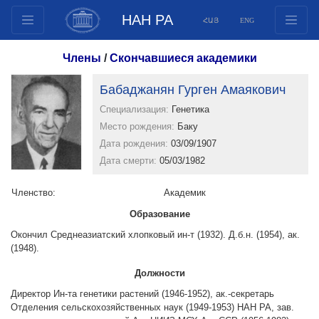
НАН РА
ՀԱՅ
ENG
Структура
Члены
/
Скончавшиеся академики
Члены президиума
Бабаджанян Гурген Амаякович
Документы
Специализация:
Генетика
Инновационные предложения
Место рождения:
Баку
Публикации
Дата рождения:
03/09/1907
Фонды
Дата смерти:
05/03/1982
Конференции
Членство:
Aкадемик
Конкурсы
Образование
Международное сотрудничество
Окончил Среднеазиатский хлопковый ин-т (1932). Д.б.н. (1954), ак.
Молодежные программы
(1948).
Фотогалерея
Должности
Видеогалерея
Директор Ин-та генетики растений (1946-1952), ак.-секретарь
Веб ресурсы
Отделения сельскохозяйственных наук (1949-1953) НАН РА, зав.