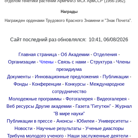
отделом генетики растений АрмНИИЗ МСХ АрмССР (1956-1982).
Другие академии
Награды
Газета "Гитутюн"
Награжден орденами Трудового Красного Знамени и "Знак Почета".
Журнал "В мире науки"
Публикации в прессе
Сайт последний раз обновлялся: 10:41, 06/08/2026
Анонсы
Юбилеи
-
-
-
Главная страница
Об Академии
Отделения
Университеты
-
-
-
-
Организации
Члены
Связь с нами
Структура
Члены
Новости
президиума
-
-
-
Документы
Инновационные предложения
Публикации
Научные результаты
-
-
-
Фонды
Конференции
Конкурсы
Международное
Ученые диаспоры
сотрудничество
Трибуна молодого ученого
-
-
-
Молодежные программы
Фотогалерея
Видеогалерея
Наши заслуженные деятели
-
-
Веб ресурсы
Другие академии
Газета "Гитутюн"
Журнал
"В мире науки"
Объявления
-
-
-
-
Публикации в прессе
Анонсы
Юбилеи
Университеты
Карта сайта
-
-
Новости
Научные результаты
Ученые диаспоры
Поиск
-
-
Трибуна молодого ученого
Наши заслуженные деятели