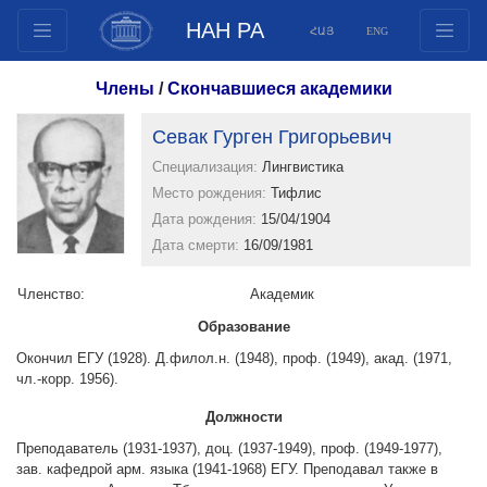
НАН РА
ՀԱՅ
ENG
Структура
Члены
/
Скончавшиеся академики
Члены президиума
Севак Гурген Григорьевич
Документы
Специализация:
Лингвистика
Инновационные предложения
Место рождения:
Тифлис
Публикации
Дата рождения:
15/04/1904
Фонды
Дата смерти:
16/09/1981
Конференции
Членство:
Aкадемик
Конкурсы
Образование
Международное сотрудничество
Окончил ЕГУ (1928). Д.филол.н. (1948), проф. (1949), акад. (1971,
Молодежные программы
чл.-корр. 1956).
Фотогалерея
Должности
Видеогалерея
Преподаватель (1931-1937), доц. (1937-1949), проф. (1949-1977),
Веб ресурсы
зав. кафедрой арм. языка (1941-1968) ЕГУ. Преподавал также в