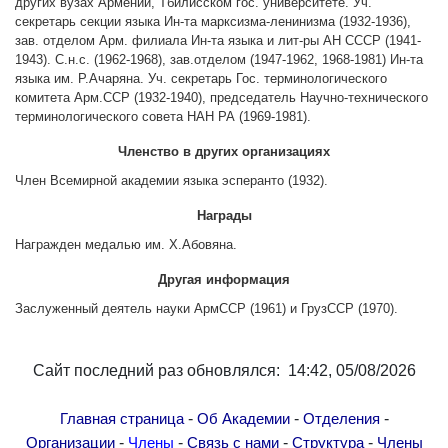
других вузах Армении, Тбилисском гос. университете. Уч.
Другие академии
секретарь секции языка Ин-та марксизма-ленинизма (1932-1936),
зав. отделом Арм. филиала Ин-та языка и лит-ры АН СССР (1941-
Газета "Гитутюн"
1943). С.н.с. (1962-1968), зав.отделом (1947-1962, 1968-1981) Ин-та
Журнал "В мире науки"
языка им. Р.Ачаряна. Уч. секретарь Гос. терминологического
комитета Арм.ССР (1932-1940), председатель Научно-технического
Публикации в прессе
терминологического совета НАН РА (1969-1981).
Анонсы
Членство в других организациях
Юбилеи
Член Всемирной академии языка эсперанто (1932).
Университеты
Награды
Новости
Награжден медалью им. Х.Абовяна.
Научные результаты
Другая информация
Ученые диаспоры
Заслуженный деятель науки АрмССР (1961) и ГрузССР (1970).
Трибуна молодого ученого
Наши заслуженные деятели
Сайт последний раз обновлялся: 14:42, 05/08/2026
Объявления
Карта сайта
-
-
-
Главная страница
Об Академии
Отделения
Поиск
-
-
-
-
Организации
Члены
Связь с нами
Структура
Члены