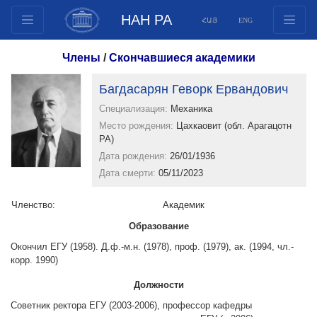
НАН РА
ՀԱՅ
ENG
Структура
Члены
/
Скончавшиеся академики
Члены президиума
Багдасарян Геворк Ервандович
Документы
Специализация:
Механика
Инновационные предложения
Место рождения:
Цахкаовит (обл. Арагацотн
Публикации
РА)
Фонды
Дата рождения:
26/01/1936
Дата смерти:
05/11/2023
Конференции
Конкурсы
Членство:
Aкадемик
Международное сотрудничество
Образование
Молодежные программы
Окончил ЕГУ (1958). Д.ф.-м.н. (1978), проф. (1979), ак. (1994, чл.-
корр. 1990)
Фотогалерея
Видеогалерея
Должности
Веб ресурсы
Советник ректора ЕГУ (2003-2006), профессор кафедры