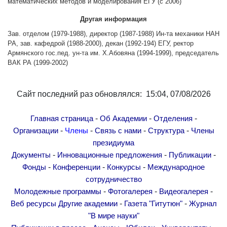
математических методов и моделирования ЕГУ (с 2006)
Другие академии
Другая информация
Газета "Гитутюн"
Зав. отделом (1979-1988), директор (1987-1988) Ин-та механики НАН
Журнал "В мире науки"
РА, зав. кафедрой (1988-2000), декан (1992-194) ЕГУ, ректор
Публикации в прессе
Армянского гос.пед. ун-та им. Х.Абовяна (1994-1999), председатель
ВАК РА (1999-2002)
Анонсы
Юбилеи
Сайт последний раз обновлялся: 15:04, 07/08/2026
Университеты
Новости
-
-
-
Главная страница
Об Академии
Отделения
Научные результаты
-
-
-
-
Организации
Члены
Связь с нами
Структура
Члены
Ученые диаспоры
президиума
-
-
-
Документы
Инновационные предложения
Публикации
Трибуна молодого ученого
-
-
-
Фонды
Конференции
Конкурсы
Международное
Наши заслуженные деятели
сотрудничество
Объявления
-
-
-
Молодежные программы
Фотогалерея
Видеогалерея
Карта сайта
-
-
Веб ресурсы
Другие академии
Газета "Гитутюн"
Журнал
"В мире науки"
Поиск