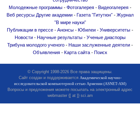
сотрудничество
Другие академии
-
-
-
Молодежные программы
Фотогалерея
Видеогалерея
Газета "Гитутюн"
-
-
Веб ресурсы
Другие академии
Газета "Гитутюн"
Журнал
Журнал "В мире науки"
"В мире науки"
-
-
-
-
Публикации в прессе
Анонсы
Юбилеи
Университеты
Публикации в прессе
-
-
Новости
Научные результаты
Ученые диаспоры
Анонсы
-
-
Трибуна молодого ученого
Наши заслуженные деятели
Юбилеи
-
-
Объявления
Карта сайта
Поиск
Университеты
Новости
© Copyright 1998-2026 Все права защищены.
Сайт создан и поддерживается
Академической научно-
Научные результаты
исследовательской компьютерной сетью Армении (ASNET-AM)
Ученые диаспоры
Вопросы и предложения можете посылать на электронный адрес
webmaster {[ at ]} sci.am
Трибуна молодого ученого
Наши заслуженные деятели
Объявления
Карта сайта
Поиск