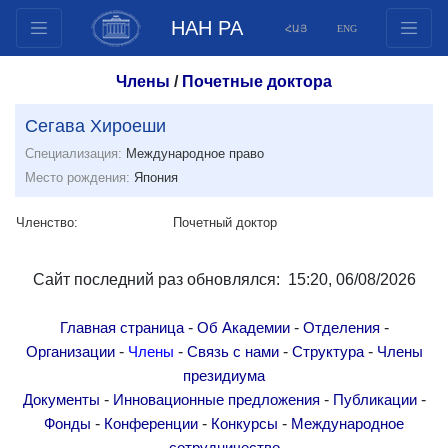
НАН РА
ՀԱՅ
ENG
Структура
Члены
/
Почетные доктора
Члены президиума
Сегава Хироеши
Документы
Специализация:
Международное право
Инновационные предложения
Место рождения:
Япония
Публикации
Фонды
Членство:
Почетный доктор
Конференции
Конкурсы
Сайт последний раз обновлялся: 15:20, 06/08/2026
Международное сотрудничество
-
-
-
Главная страница
Об Академии
Отделения
Молодежные программы
-
-
-
-
Организации
Члены
Связь с нами
Структура
Члены
Фотогалерея
президиума
Видеогалерея
-
-
-
Документы
Инновационные предложения
Публикации
-
-
-
Фонды
Конференции
Конкурсы
Международное
Веб ресурсы