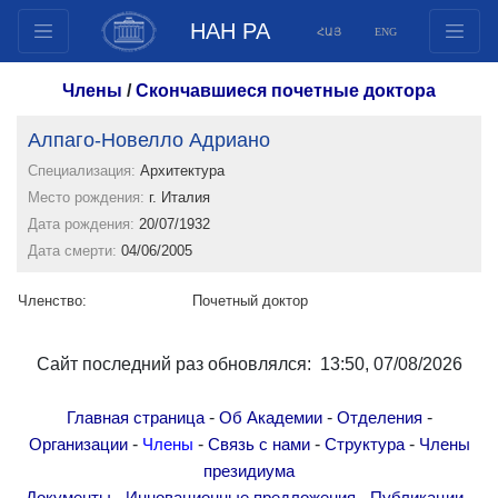
НАН РА
ՀԱՅ
ENG
Структура
Члены
/
Скончавшиеся почетные доктора
Члены президиума
Алпаго-Новелло Адриано
Документы
Специализация:
Архитектура
Инновационные предложения
Место рождения:
г. Италия
Публикации
Дата рождения:
20/07/1932
Фонды
Дата смерти:
04/06/2005
Конференции
Членство:
Почетный доктор
Конкурсы
Международное сотрудничество
Сайт последний раз обновлялся: 13:50, 07/08/2026
Молодежные программы
Фотогалерея
-
-
-
Главная страница
Об Академии
Отделения
Видеогалерея
-
-
-
-
Организации
Члены
Связь с нами
Структура
Члены
президиума
Веб ресурсы
-
-
-