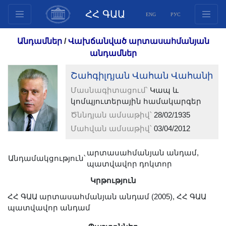
ՀՀ ԳԱԱ
ENG
РУС
Կառուցվածք
Անդամներ
/
Վախճանված արտասահմանյան
Նախագահության
անդամներ
անդամներ
Շահգիլդյան Վահան Վահանի
Փաստաթղթեր
Մասնագիտացում՝
Կապ և
Ինովացիոն առաջարկներ
կոմպյուտերային համակարգեր
Հրատարակություններ
Ծննդյան ամսաթիվ՝
28/02/1935
Հիմնադրամներ
Մահվան ամսաթիվ՝
03/04/2012
Գիտաժողովներ
արտասահմանյան անդամ,
Մրցույթներ
Անդամակցություն՝
պատվավոր դոկտոր
Միջազգային
Կրթություն
համագործակցություն
ՀՀ ԳԱԱ արտասահմանյան անդամ (2005), ՀՀ ԳԱԱ
Երիտասարդական
պատվավոր անդամ
ծրագրեր