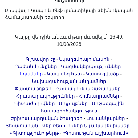
Պաշտոններ
Լուսանկարներ
Մոսկվայի Կապի և Ինֆորմատիկայի Տեխնիկական
Տեսադարան
Համալսարանի ռեկտոր
Վեբ ռեսուրսներ
Այլ ակադեմիաներ
Կայքը վերջին անգամ թարմացվել է՝ 16:49,
«Գիտություն» թերթ
10/08/2026
«Գիտության աշխարհում»
հանդես
-
-
Գլխավոր էջ
Ակադեմիայի մասին
-
-
Բաժանմունքներ
Կազմակերպություններ
Հրապարակումներ
-
-
-
Անդամներ
Կապ մեզ հետ
Կառուցվածք
մամուլում
Նախագահության անդամներ
Ազդեր
-
-
Փաստաթղթեր
Ինովացիոն առաջարկներ
Հոբելյաններ
-
-
Հրատարակություններ
Հիմնադրամներ
-
-
Գիտաժողովներ
Մրցույթներ
Միջազգային
Համալսարաններ
համագործակցություն
Նորություններ
-
-
Երիտասարդական ծրագրեր
Լուսանկարներ
Գիտական արդյունքներ
-
-
Տեսադարան
Վեբ ռեսուրսներ
Այլ ակադեմիաներ
Սփյուռքի գիտնականները
-
«Գիտություն» թերթ
«Գիտության աշխարհում»