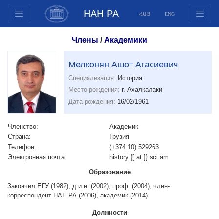
НАН РА
ՀԱՅ
ENG
Структура
Члены
/
Академики
Члены президиума
Документы
Мелконян Ашот Агасиевич
Инновационные предложения
Специализация:
История
Место рождения:
г. Ахалкалаки
Публикации
Дата рождения:
16/02/1961
Фонды
Конференции
Членство:
Aкадемик
Конкурсы
Страна:
Грузия
Телефон:
(+374 10) 529263
Международное сотрудничество
Электронная почта:
history {[ at ]} sci.am
Молодежные программы
Образование
Фотогалерея
Закончил ЕГУ (1982), д.и.н. (2002), проф. (2004), член-
Видеогалерея
корреспондент НАН РА (2006), академик (2014)
Веб ресурсы
Должности