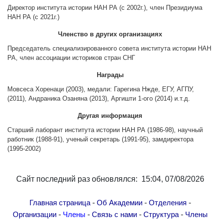
Другие академии
Директор института истории НАН РА (с 2002г.), член Президиума
НАН РА (с 2021г.)
Газета "Гитутюн"
Членство в других организациях
Журнал "В мире науки"
Председатель специализированного совета института истории НАН
Публикации в прессе
РА, член ассоциации историков стран СНГ
Анонсы
Награды
Юбилеи
Мовсеса Хоренаци (2003), медали: Гарегина Нжде, ЕГУ, АГПУ,
Университеты
(2011), Андраника Озаняна (2013), Аргишти 1-ого (2014) и.т.д.
Новости
Другая информация
Научные результаты
Старший лаборант института истории НАН РА (1986-98), научный
Ученые диаспоры
работник (1988-91), ученый секретарь (1991-95), замдиректора
(1995-2002)
Трибуна молодого ученого
Наши заслуженные деятели
Сайт последний раз обновлялся: 15:04, 07/08/2026
Объявления
Карта сайта
-
-
-
Главная страница
Об Академии
Отделения
Поиск
-
-
-
-
Организации
Члены
Связь с нами
Структура
Члены