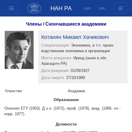
НАН РА
ՀԱՅ
ENG
Структура
Члены
/
Скончавшиеся академики
Члены президиума
Котанян Микаел Хачикович
Документы
Специализация:
Экономика, в т.ч. произ-
Инновационные предложения
водственная экономика и организация
Публикации
Место рождения:
Иринд (ныне в обл.
Арагацотн РА)
Фонды
Дата рождения:
01/09/1927
Конференции
Дата смерти:
27/10/1999
Конкурсы
Членство:
Международное сотрудничество
Aкадемик
Молодежные программы
Образование
Окончил ЕГУ (1950). Д.э.н. (1972), проф. (1978), акад. (1986, чл.-
Фотогалерея
корр. 1977).
Видеогалерея
Должности
Веб ресурсы