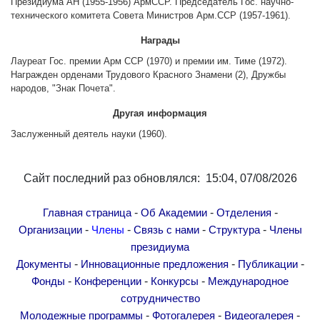
Президиума АН (1955-1956) АрмССР. Председатель Гос. научно-
Другие академии
технического комитета Совета Министров Арм.ССР (1957-1961).
Газета "Гитутюн"
Награды
Журнал "В мире науки"
Лауреат Гос. премии Арм ССР (1970) и премии им. Тиме (1972).
Публикации в прессе
Награжден орденами Трудового Красного Знамени (2), Дружбы
народов, "Знак Почета".
Анонсы
Другая информация
Юбилеи
Заслуженный деятель науки (1960).
Университеты
Новости
Сайт последний раз обновлялся: 15:04, 07/08/2026
Научные результаты
Ученые диаспоры
-
-
-
Главная страница
Об Академии
Отделения
Трибуна молодого ученого
-
-
-
-
Организации
Члены
Связь с нами
Структура
Члены
Наши заслуженные деятели
президиума
-
-
-
Документы
Инновационные предложения
Публикации
Объявления
-
-
-
Фонды
Конференции
Конкурсы
Международное
Карта сайта
сотрудничество
Поиск
-
-
-
Молодежные программы
Фотогалерея
Видеогалерея