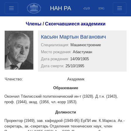
НАН РА
ՀԱՅ
ENG
Структура
Члены
/
Скончавшиеся академики
Члены президиума
Касьян Мартын Ваганович
Документы
Специализация:
Машиностроение
Инновационные предложения
Место рождения:
Абастуман
Публикации
Дата рождения:
14/09/1905
Фонды
Дата смерти:
25/10/1995
Конференции
Членство:
Aкадемик
Конкурсы
Образование
Международное сотрудничество
Окончил Тбилисский политехнический ин-т (1928). Д.т.н. (1943),
Молодежные программы
проф. (1944), акад. (1956, чл.-корр 1953).
Фотогалерея
Должности
Видеогалерея
Проректор (1949), зав. кафедрой (1949-95) ЕрПИ им. К.Маркса. Ак.-
Веб ресурсы
секретарь, ак.-секретарь Отделения технических наук, член