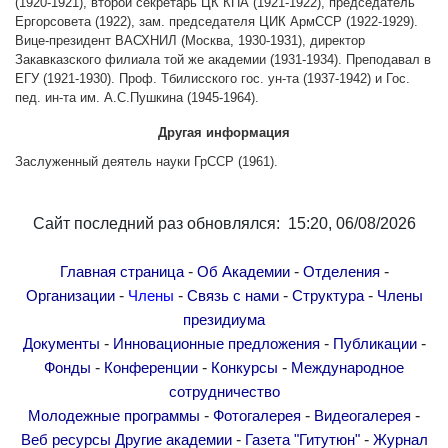
(1920-1921), второй секретарь ЦК КПА (1921-1922), председатель
Другие академии
Ергорсовета (1922), зам. председателя ЦИК АрмССР (1922-1929).
Вице-президент ВАСХНИЛ (Москва, 1930-1931), директор
Газета "Гитутюн"
Закавказского филиала той же академии (1931-1934). Преподавал в
Журнал "В мире науки"
ЕГУ (1921-1930). Проф. Тбилисского гос. ун-та (1937-1942) и Гос.
пед. ин-та им. А.С.Пушкина (1945-1964).
Публикации в прессе
Анонсы
Другая информация
Юбилеи
Заслуженный деятель науки ГрССР (1961).
Университеты
Новости
Сайт последний раз обновлялся: 15:20, 06/08/2026
Научные результаты
-
-
-
Главная страница
Об Академии
Отделения
Ученые диаспоры
-
-
-
-
Организации
Члены
Связь с нами
Структура
Члены
Трибуна молодого ученого
президиума
Наши заслуженные деятели
-
-
-
Документы
Инновационные предложения
Публикации
-
-
-
Фонды
Конференции
Конкурсы
Международное
Объявления
сотрудничество
Карта сайта
-
-
-
Молодежные программы
Фотогалерея
Видеогалерея
Поиск
-
-
Веб ресурсы
Другие академии
Газета "Гитутюн"
Журнал