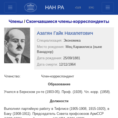
НАН РА
ՀԱՅ
ENG
Структура
Члены
/
Скончавшиеся члены-корреспонденты
Члены президиума
Азатян Гайк Нахапетович
Документы
Специализация:
Экономика
Инновационные предложения
Место рождения:
Мец Каракилиса (ныне
Публикации
Ванадзор)
Фонды
Дата рождения:
25/09/1881
Дата смерти:
12/11/1964
Конференции
Конкурсы
Членство:
Член-корреспондент
Международное сотрудничество
Образование
Молодежные программы
Учился в Бернском ун-те (1903-05). Проф. (1928). Чл.-корр. (1958).
Фотогалерея
Должности
Видеогалерея
Выполнял партийную работу в Тифлисе (1905-1908, 1915-1920), в
Веб ресурсы
Баку (1908-1911). Председатель Совета профсоюзов АрмССР