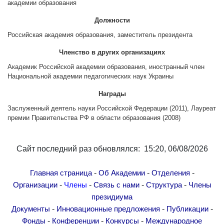
академии образования
Другие академии
Газета "Гитутюн"
Должности
Российская академия образования, заместитель президента
Журнал "В мире науки"
Публикации в прессе
Членство в других организациях
Анонсы
Академик Российской академии образования, иностранный член
Национальной академии педагогических наук Украины
Юбилеи
Награды
Университеты
Заслуженный деятель науки Российской Федерации (2011), Лауреат
Новости
премии Правительства РФ в области образования (2008)
Научные результаты
Ученые диаспоры
Сайт последний раз обновлялся: 15:20, 06/08/2026
Трибуна молодого ученого
Наши заслуженные деятели
-
-
-
Главная страница
Об Академии
Отделения
-
-
-
-
Организации
Члены
Связь с нами
Структура
Члены
Объявления
президиума
Карта сайта
-
-
-
Документы
Инновационные предложения
Публикации
Поиск
-
-
-
Фонды
Конференции
Конкурсы
Международное