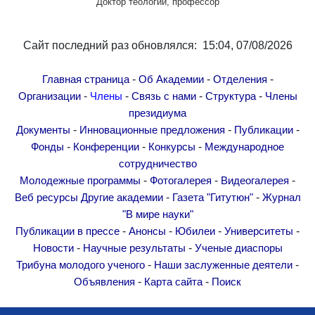
Доктор теологии, профессор
Другие академии
Газета "Гитутюн"
Сайт последний раз обновлялся: 15:04, 07/08/2026
Журнал "В мире науки"
Публикации в прессе
-
-
-
Главная страница
Об Академии
Отделения
Анонсы
-
-
-
-
Организации
Члены
Связь с нами
Структура
Члены
Юбилеи
президиума
-
-
-
Документы
Инновационные предложения
Публикации
Университеты
-
-
-
Фонды
Конференции
Конкурсы
Международное
Новости
сотрудничество
Научные результаты
-
-
-
Молодежные программы
Фотогалерея
Видеогалерея
-
-
Ученые диаспоры
Веб ресурсы
Другие академии
Газета "Гитутюн"
Журнал
"В мире науки"
Трибуна молодого ученого
-
-
-
-
Публикации в прессе
Анонсы
Юбилеи
Университеты
Наши заслуженные деятели
-
-
Новости
Научные результаты
Ученые диаспоры
Объявления
-
-
Трибуна молодого ученого
Наши заслуженные деятели
-
-
Карта сайта
Объявления
Карта сайта
Поиск
Поиск