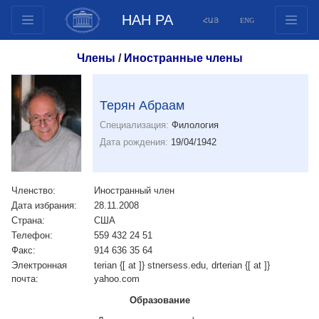
НАН РА
ՀԱՅ
ENG
Структура
Члены
/
Иностранные члены
Члены президиума
Документы
Терян Абраам
Инновационные предложения
Специализация:
Филология
Публикации
Дата рождения:
19/04/1942
Фонды
Конференции
Членство:
Иностранный член
Конкурсы
Дата избрания:
28.11.2008
Международное сотрудничество
Страна:
США
Телефон:
559 432 24 51
Молодежные программы
Факс:
914 636 35 64
Фотогалерея
Электронная
terian {[ at ]} stnersess.edu, drterian {[ at ]}
почта:
yahoo.com
Видеогалерея
Образование
Веб ресурсы