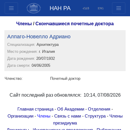
НАН РА
ՀԱՅ
ENG
Структура
Члены
/
Скончавшиеся почетные доктора
Члены президиума
Алпаго-Новелло Адриано
Документы
Специализация:
Архитектура
Инновационные предложения
Место рождения:
г. Италия
Публикации
Дата рождения:
20/07/1932
Фонды
Дата смерти:
04/06/2005
Конференции
Членство:
Почетный доктор
Конкурсы
Международное сотрудничество
Сайт последний раз обновлялся: 10:14, 07/08/2026
Молодежные программы
Фотогалерея
-
-
-
Главная страница
Об Академии
Отделения
Видеогалерея
-
-
-
-
Организации
Члены
Связь с нами
Структура
Члены
президиума
Веб ресурсы
-
-
-