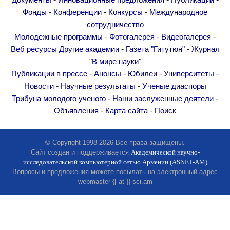
Документы
Инновационные предложения
Публикации
Другие академии
-
-
-
Фонды
Конференции
Конкурсы
Международное
Газета "Гитутюн"
сотрудничество
Журнал "В мире науки"
-
-
-
Молодежные программы
Фотогалерея
Видеогалерея
-
-
Веб ресурсы
Другие академии
Газета "Гитутюн"
Журнал
Публикации в прессе
"В мире науки"
Анонсы
-
-
-
-
Публикации в прессе
Анонсы
Юбилеи
Университеты
Юбилеи
-
-
Новости
Научные результаты
Ученые диаспоры
Университеты
-
-
Трибуна молодого ученого
Наши заслуженные деятели
-
-
Объявления
Карта сайта
Поиск
Новости
Научные результаты
© Copyright 1998-2026 Все права защищены.
Ученые диаспоры
Сайт создан и поддерживается
Академической научно-
Трибуна молодого ученого
исследовательской компьютерной сетью Армении (ASNET-AM)
Вопросы и предложения можете посылать на электронный адрес
Наши заслуженные деятели
webmaster {[ at ]} sci.am
Объявления
Карта сайта
Поиск