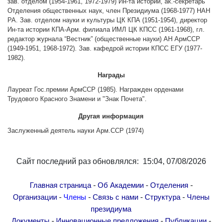
зав. отделом (1954-1961, 1972-1979) Ин-та истории, ак.-секретарь
Другие академии
Отделения общественных наук, член Президиума (1968-1977) НАН
РА. Зав. отделом науки и культуры ЦК КПА (1951-1954), директор
Газета "Гитутюн"
Ин-та истории КПА-Арм. филиала ИМЛ ЦК КПСС (1961-1968), гл.
Журнал "В мире науки"
редактор журнала “Вестник” (общественные науки) АН АрмССР
(1949-1951, 1968-1972). Зав. кафедрой истории КПСС ЕГУ (1977-
Публикации в прессе
1982).
Анонсы
Награды
Юбилеи
Лауреат Гос.премии АрмССР (1985). Награжден орденами
Университеты
Трудового Красного Знамени и "Знак Почета".
Новости
Другая информация
Научные результаты
Заслуженный деятель науки Арм.ССР (1974)
Ученые диаспоры
Трибуна молодого ученого
Сайт последний раз обновлялся: 15:04, 07/08/2026
Наши заслуженные деятели
Объявления
-
-
-
Главная страница
Об Академии
Отделения
-
-
-
-
Организации
Члены
Связь с нами
Структура
Члены
Карта сайта
президиума
Поиск
-
-
-
Документы
Инновационные предложения
Публикации