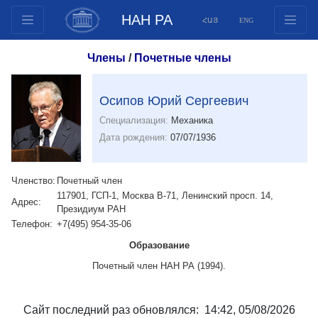
НАН РА
ՀԱՅ
ENG
Структура
Члены
/
Почетные члены
Члены президиума
Документы
Осипов Юрий Сергеевич
Инновационные предложения
Специализация:
Механика
Публикации
Дата рождения:
07/07/1936
Фонды
Конференции
Членство:
Почетный член
117901, ГСП-1, Москва В-71, Ленинский просп. 14,
Конкурсы
Адрес:
Президиум РАН
Международное сотрудничество
Телефон:
+7(495) 954-35-06
Молодежные программы
Образование
Фотогалерея
Почетный член НАН РА (1994).
Видеогалерея
Веб ресурсы
Сайт последний раз обновлялся: 14:42, 05/08/2026