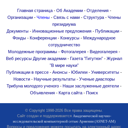
Другие академии
-
-
-
Главная страница
Об Академии
Отделения
Газета "Гитутюн"
-
-
-
-
Организации
Члены
Связь с нами
Структура
Члены
Журнал "В мире науки"
президиума
Публикации в прессе
-
-
-
Документы
Инновационные предложения
Публикации
Анонсы
-
-
-
Фонды
Конференции
Конкурсы
Международное
сотрудничество
Юбилеи
-
-
-
Молодежные программы
Фотогалерея
Видеогалерея
Университеты
-
-
Веб ресурсы
Другие академии
Газета "Гитутюн"
Журнал
Новости
"В мире науки"
Научные результаты
-
-
-
-
Публикации в прессе
Анонсы
Юбилеи
Университеты
-
-
Новости
Научные результаты
Ученые диаспоры
Ученые диаспоры
-
-
Трибуна молодого ученого
Наши заслуженные деятели
Трибуна молодого ученого
-
-
Объявления
Карта сайта
Поиск
Наши заслуженные деятели
Объявления
© Copyright 1998-2026 Все права защищены.
Карта сайта
Сайт создан и поддерживается
Академической научно-
исследовательской компьютерной сетью Армении (ASNET-AM)
Поиск
Вопросы и предложения можете посылать на электронный адрес