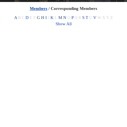
Members
/ Corresponding Members
A
D
G
H
I
K
M
N
P
S
T
V
B
C
E
F
J
L
O
Q
R
U
W
X
Y
Z
Show All