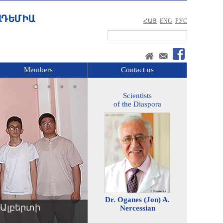
ՀԱՅ
ENG
РУС
Members
Contact us
Scientists
of the Diaspora
Dr. Oganes (Jon) A.
Ալբերտի
Nercessian