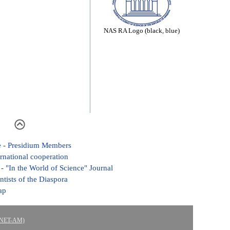
NAS RA Logo (black, blue)
e
-
Presidium Members
ernational cooperation
-
"In the World of Science" Journal
ntists of the Diaspora
ap
ASNET-AM)