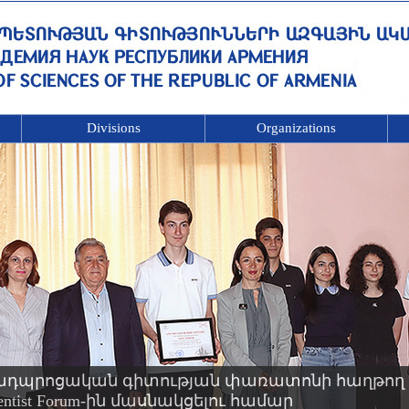
Divisions
Organizations
ադպրոցական գիտության փառատոնի հաղթող 
Scientist Forum-ին մասնակցելու համար