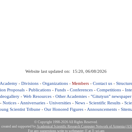
Website last updated on: 15:20, 06/08/2026
 Academy
-
Divisions
-
Organizations
-
Members
-
Contact us
-
Structur
ion Proposals
-
Publications
-
Funds
-
Conferences
-
Competitions
-
Int
deogallery
-
Web Resources
-
Other Academies
-
"Gitutyun" newspaper
-
Notices
-
Anniversaries
-
Universities
-
News
-
Scientific Results
-
Scie
oung Scientist Tribune
-
Our Honored Figures
-
Announcements
-
Sitem
© Copyright 1998-2026 All Rights Reserved.
s created and supported by
Academical Scientific Research Computer Network of Armenia (
For any suggestions write to webmaster {[ at ]} sci.am