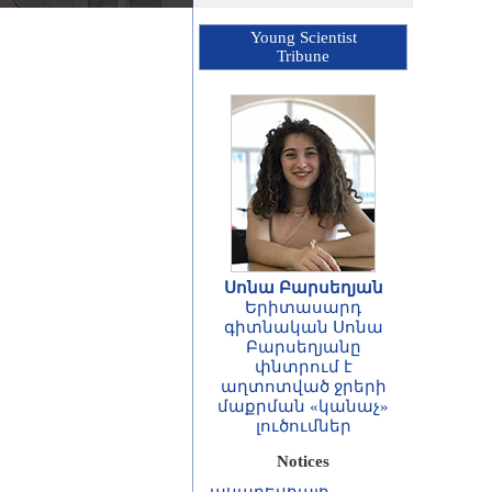
Young Scientist
Tribune
Սոնա Բարսեղյան
Երիտասարդ
գիտնական Սոնա
Բարսեղյանը
ՀԱՅՏԱՐԱՐՈՒԹՅՈՒՆ
փնտրում է
Հայաստանի
աղտոտված ջրերի
Հանրապետության
մաքրման «կանաչ»
գիտությունների
լուծումներ
ազգային
ակադեմիայի
Notices
ասոցացված