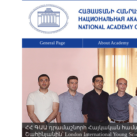
General Page
About Academy
ՀՀ ԳԱԱ դրամաշնորհ Հայկական համ
Շահինյանին՝ London International Young 