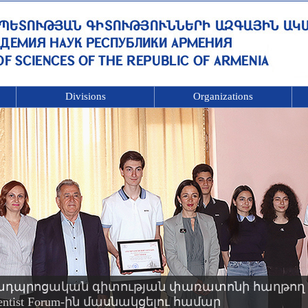
Divisions
Organizations
ադպրոցական գիտության փառատոնի հաղթող 
Scientist Forum-ին մասնակցելու համար