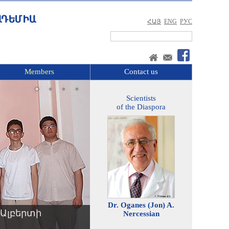
ՀԱՅ
ENG
РУС
Members
Contact us
Scientists
of the Diaspora
Dr. Oganes (Jon) A.
Ալբերտի
Nercessian