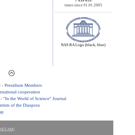
7 939 053
times since 01.01.2005
NAS RA Logo (black, blue)
e
-
Presidium Members
ernational cooperation
-
"In the World of Science" Journal
ntists of the Diaspora
ap
ASNET-AM)