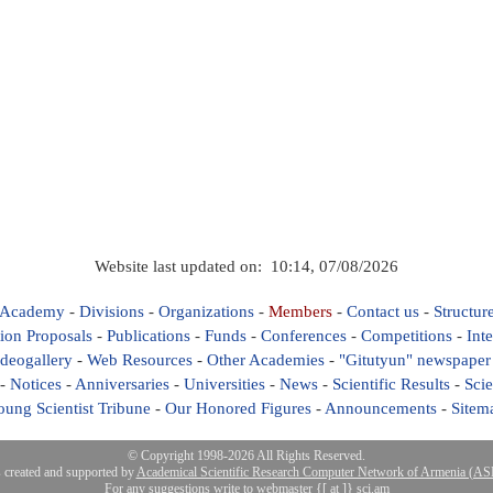
Website last updated on: 10:14, 07/08/2026
 Academy
-
Divisions
-
Organizations
-
Members
-
Contact us
-
Structur
ion Proposals
-
Publications
-
Funds
-
Conferences
-
Competitions
-
Int
deogallery
-
Web Resources
-
Other Academies
-
"Gitutyun" newspaper
-
Notices
-
Anniversaries
-
Universities
-
News
-
Scientific Results
-
Scie
oung Scientist Tribune
-
Our Honored Figures
-
Announcements
-
Sitem
© Copyright 1998-2026 All Rights Reserved.
s created and supported by
Academical Scientific Research Computer Network of Armenia (
For any suggestions write to webmaster {[ at ]} sci.am