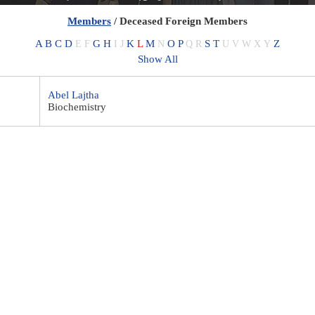
Members
/ Deceased Foreign Members
A
B
C
D
G
H
K
L
M
O
P
S
T
Z
E
F
I
J
N
Q
R
U
V
W
X
Y
Show All
Abel Lajtha
Biochemistry