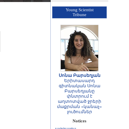
Young Scientist
Tribune
Սոնա Բարսեղյան
Երիտասարդ
գիտնական Սոնա
Բարսեղյանը
փնտրում է
ՀԱՅՏԱՐԱՐՈՒԹՅՈՒՆ
աղտոտված ջրերի
Հայաստանի
մաքրման «կանաչ»
Հանրապետության
լուծումներ
գիտությունների
ազգային
Notices
ակադեմիայի