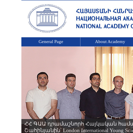
General Page
About Academy
ՀՀ ԳԱԱ դրամաշնորհ Հայկական համ
Շահինյանին՝ London International Young 