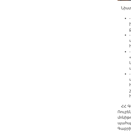
Նիստի
ՀՀ ԳԱ
Ռուբե
մոնիթ
պահպ
Գաբրի