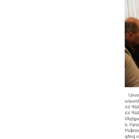
Другие академии
Газета "Гитутюн"
Журнал "В мире науки"
Публикации в прессе
Анонсы
Юбилеи
Университеты
Новости
Научные результаты
Ученые диаспоры
Նիստի
Трибуна молодого ученого
ակադե
Наши заслуженные деятели
ՀՀ ԳԱ
ՀՀ ԳԱ
Объявления
Մելիք
և էկո
Карта сайта
Ինֆոր
Поиск
գծով 