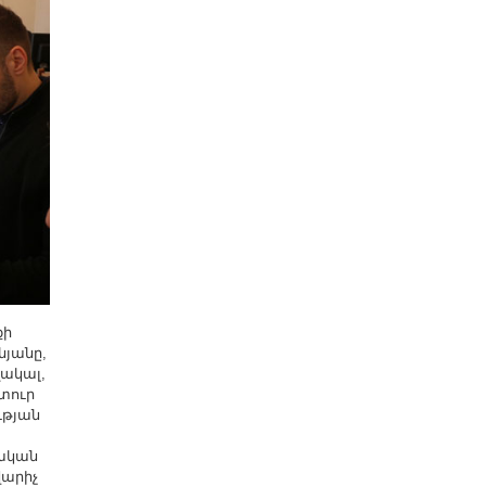
քի
նյանը,
ակալ,
տուր
ւթյան
ական
վարիչ