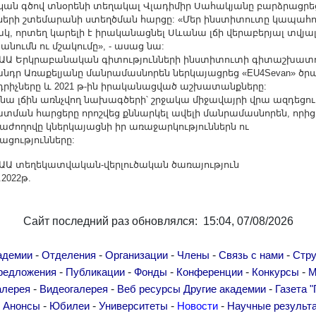
ան գծով տնօրենի տեղակալ Վլադիմիր Սահակյանը բարձրացրե
ների շտեմարանի ստեղծման հարցը: «Մեր ինստիտուտը կապահո
կ, որտեղ կարելի է իրականացնել Սևանա լճի վերաբերյալ տվյա
նումն ու մշակումը», - ասաց նա:
Ա Երկրաբանական գիտությունների ինստիտուտի գիտաշխատ
անդր Առաքելյանը մանրամասնորեն ներկայացրեց «EU4Sevan» ծր
րիչները և 2021 թ-ին իրականացված աշխատանքները:
 լճին առնչվող նախագծերի՝ շրջակա միջավայրի վրա ազդեցու
տման հարցերը որոշվեց քննարկել ավելի մանրամասնորեն, որից
աժողովը կներկայացնի իր առաջարկություններն ու
ացությունները:
Ա տեղեկատվական-վերլուծական ծառայություն
2022թ.
Сайт последний раз обновлялся: 15:04, 07/08/2026
-
-
-
-
-
адемии
Отделения
Организации
Члены
Связь с нами
Стру
-
-
-
-
-
редложения
Публикации
Фонды
Конференции
Конкурсы
М
-
-
-
алерея
Видеогалерея
Веб ресурсы
Другие академии
Газета "
-
-
-
-
-
Анонсы
Юбилеи
Университеты
Новости
Научные результ