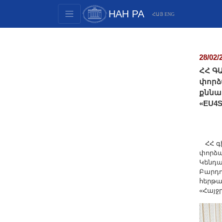
НАН РА
ՀԱՅ
ENG
Структура
Члены президиума
28/02/
Документы
ՀՀ Գ
Инновационные предложения
փորձ
քննա
Публикации
«EU4
Фонды
Конференции
Конкурсы
ՀՀ գի
փորձա
Международное сотрудничество
Կենդա
Молодежные программы
Բարդո
հերթա
Фотогалерея
«Հայջ
Видеогалерея
Веб ресурсы