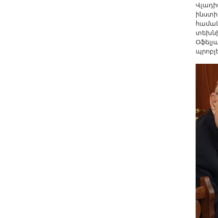
Վլադի
ինստ
համակ
տեխնի
Օֆելյ
պրոբլ