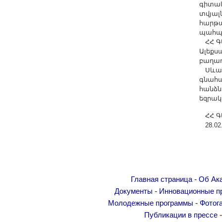
գիտակ
տվյալ
հարթա
պահպա
ՀՀ ԳԱ
Ալեքս
բաղադ
Սևանա
գնահա
հանձն
եզրակ
ՀՀ ԳԱ
28.02.
-
Главная страница
Об Ак
-
Документы
Инновационные п
-
Молодежные программы
Фотог
Публикации в прессе