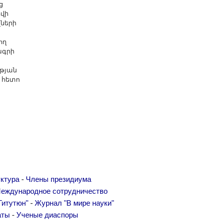
ց
վի
լների
ող
ագրի
թյան
 հետո
-
ктура
Члены президиума
еждународное сотрудничество
-
Гитутюн"
Журнал "В мире науки"
-
аты
Ученые диаспоры