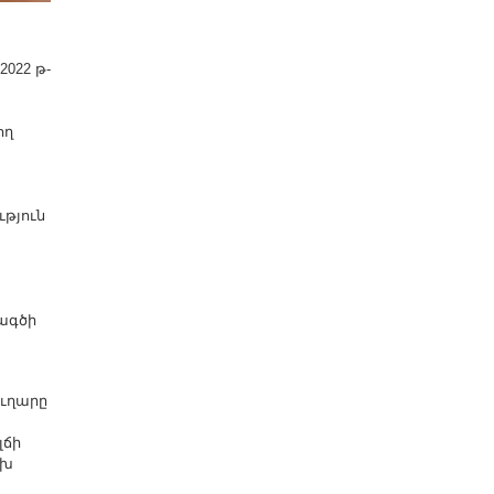
022 թ-
ող
թյուն
ագծի
ւղարը
լճի
ւխ