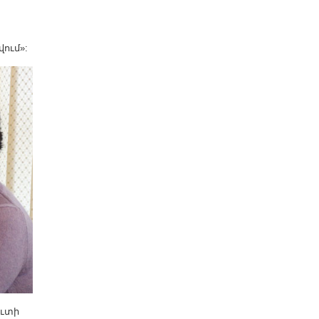
ում»:
ուտի