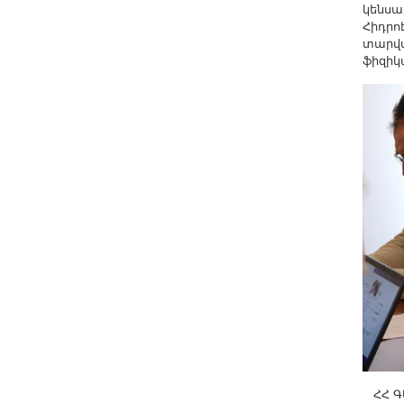
կենսա
Հիդրո
տարվա
ֆիզիկ
ՀՀ ԳԱ