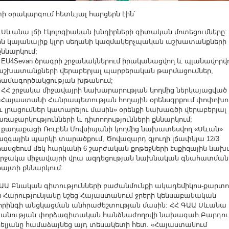
 օրակարգում հետևյալ հարցերն էին՝
- Սևանա լճի էկոլոգիական խնդիրների գիտական մոտեցումները: 2
ին կայանալիք կլոր սեղանի կազմակերչպական աշխատանքների
քննարկում;
- EU4Sevan ծրագրի շրջանակներում իրականացվող և պլանավորվ
աշխատանքների վերաբերյալ պարբերական թարմացումներ,
համագործակցության խթանում;
- ՀՀ շրջակա միջավայրի նախարարության կողմից ներկայացված
«Հայաստանի Հանրապետության հողային օրենսգրքում փոփոխու
և լրացումներ կատարելու մասին» օրենքի նախագծի վերաբերյալ
առաջարկությունների և դիտողությունների քննարկում;
- քաղաքացի Ռուբեն Մովսիսյանի կողմից նախատեսվող «Սևան»
ազգային պարկի տարածքում, Ծովազարդ գյուղի լճափնյա 12/3
հասցեում մեկ հարկանի 6 շարժական քոթեջների էսքիզային նախ
շրջակա միջավայրի վրա ազդեցության նախնական գնահատման
հայտի քննարկում:
Ա Բնական գիտությունների բաժանմունքի ակադեմիկոս-քարտո
ն Հարությունյանը նշեց Հայաստանում ջրերի կենսաբանական
որինգի անցկացման անհրաժեշտության մասին: ՀՀ ԳԱԱ Սևանա 
անության փորձագիտական հանձնաժողովի նախագահ Բարդո
ելյանը համաձայնեց այդ տեսակետի հետ. «Հայաստանում