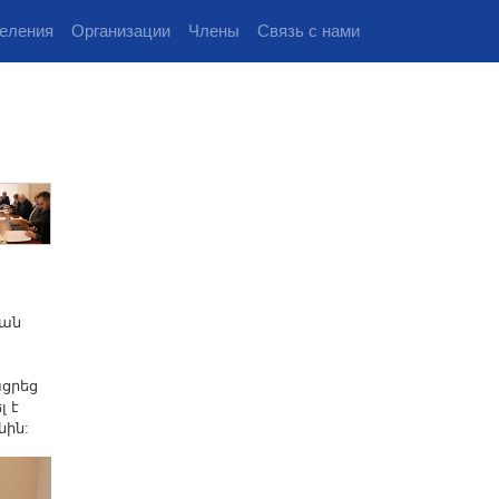
еления
Организации
Члены
Связь с нами
յան
ացրեց
լ է
նին: