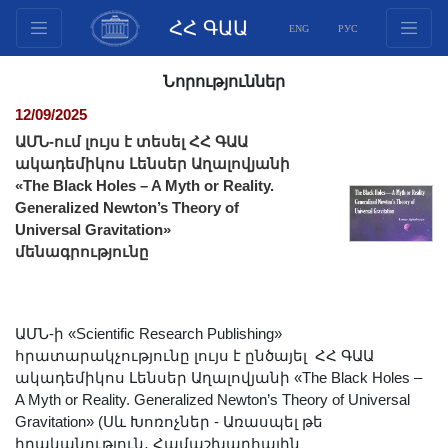
ՀՀ ԳԱԱ
ENG
РУС
Կառուցվածք
Նորություններ
Նախագահության
12/09/2025
անդամներ
ԱՄՆ-ում լույս է տեսել ՀՀ ԳԱԱ
Փաստաթղթեր
ակադեմիկոս Լենսեր Աղալովյանի
«The Black Holes – A Myth or Reality.
Ինովացիոն առաջարկներ
Generalized Newton’s Theory of
Հրատարակություններ
Universal Gravitation»
Հիմնադրամներ
մենագրությունը
Գիտաժողովներ
Մրցույթներ
ԱՄՆ-ի «Scientific Research Publishing»
Միջազգային
հրատարակչությունը լույս է ընծայել ՀՀ ԳԱԱ
համագործակցություն
ակադեմիկոս Լենսեր Աղալովյանի «The Black Holes –
Երիտասարդական
A Myth or Reality. Generalized Newton’s Theory of Universal
Gravitation» (Սև Խոռոչներ - Առասպել թե
ծրագրեր
իրականություն․ Համաշխարհային