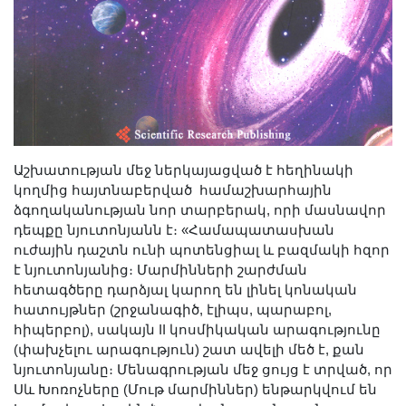
Երիտասարդ գիտնականի
ամբիոն
Մեր երախտավորները
Հայտարարություններ
Կայքի քարտեզ
Որոնում
Աշխատության մեջ ներկայացված է հեղինակի
կողմից հայտնաբերված համաշխարհային
ձգողականության նոր տարբերակ, որի մասնավոր
դեպքը նյուտոնյանն է։ «Համապատասխան
ուժային դաշտն ունի պոտենցիալ և բազմակի հզոր
է նյուտոնյանից։ Մարմինների շարժման
հետագծերը դարձյալ կարող են լինել կոնական
հատույթներ (շրջանագիծ, էլիպս, պարաբոլ,
հիպերբոլ), սակայն II կոսմիկական արագությունը
(փախչելու արագություն) շատ ավելի մեծ է, քան
նյուտոնյանը։ Մենագրության մեջ ցույց է տրված, որ
Սև Խոռոչները (Մութ մարմիններ) ենթարկվում են