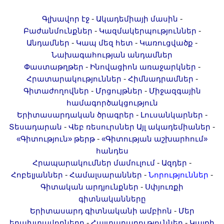
-
-
Գլխավոր էջ
Ակադեմիայի մասին
-
-
Բաժանմունքներ
Կազմակերպություններ
-
-
-
Անդամներ
Կապ մեզ հետ
Կառուցվածք
Նախագահության անդամներ
-
-
Փաստաթղթեր
Ինովացիոն առաջարկներ
-
-
Հրատարակություններ
Հիմնադրամներ
-
-
Գիտաժողովներ
Մրցույթներ
Միջազգային
համագործակցություն
-
-
Երիտասարդական ծրագրեր
Լուսանկարներ
-
-
Տեսադարան
Վեբ ռեսուրսներ
Այլ ակադեմիաներ
-
«Գիտություն» թերթ
«Գիտության աշխարհում»
հանդես
-
-
Հրապարակումներ մամուլում
Ազդեր
-
-
-
Հոբելյաններ
Համալսարաններ
Նորություններ
-
Գիտական արդյունքներ
Սփյուռքի
գիտնականները
-
Երիտասարդ գիտնականի ամբիոն
Մեր
-
-
երախտավորները
Հայտարարություններ
Կայքի