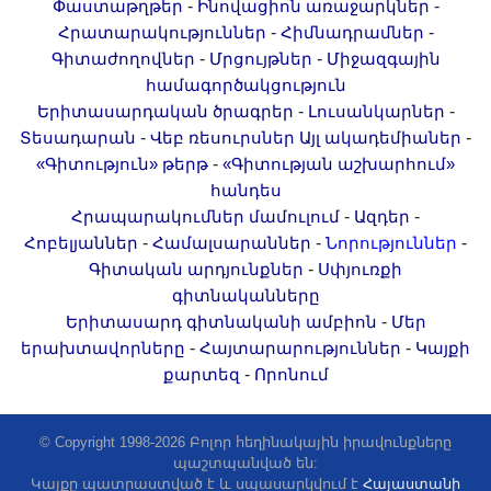
-
-
Փաստաթղթեր
Ինովացիոն առաջարկներ
-
-
Հրատարակություններ
Հիմնադրամներ
-
-
Գիտաժողովներ
Մրցույթներ
Միջազգային
համագործակցություն
-
-
Երիտասարդական ծրագրեր
Լուսանկարներ
-
-
Տեսադարան
Վեբ ռեսուրսներ
Այլ ակադեմիաներ
-
«Գիտություն» թերթ
«Գիտության աշխարհում»
հանդես
-
-
Հրապարակումներ մամուլում
Ազդեր
-
-
-
Հոբելյաններ
Համալսարաններ
Նորություններ
-
Գիտական արդյունքներ
Սփյուռքի
գիտնականները
-
Երիտասարդ գիտնականի ամբիոն
Մեր
-
-
երախտավորները
Հայտարարություններ
Կայքի
-
քարտեզ
Որոնում
© Copyright 1998-2026 Բոլոր հեղինակային իրավունքները
պաշտպանված են:
Կայքը պատրաստված է և սպասարկվում է
Հայաստանի