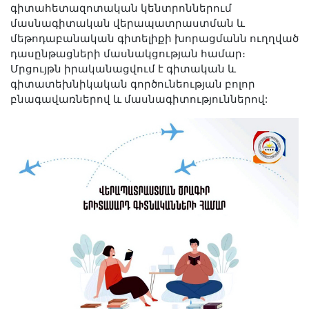
Լուսանկարներ
գիտահետազոտական կենտրոններում
մասնագիտական վերապատրաստման և
Տեսադարան
մեթոդաբանական գիտելիքի խորացմանն ուղղված
Վեբ ռեսուրսներ
դասընթացների մասնակցության համար։
Մրցույթն իրականացվում է գիտական և
Այլ ակադեմիաներ
գիտատեխնիկական գործունեության բոլոր
«Գիտություն» թերթ
բնագավառներով և մասնագիտություններով:
«Գիտության աշխարհում»
հանդես
Հրապարակումներ
մամուլում
Ազդեր
Հոբելյաններ
Համալսարաններ
Նորություններ
Գիտական արդյունքներ
Սփյուռքի գիտնականները