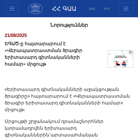
ՀՀ ԳԱԱ
ENG
РУС
Կառուցվածք
Նորություններ
Նախագահության
21/08/2025
անդամներ
ԵԳԱԾ-ը հայտարարում է
Փաստաթղթեր
«Վերապատրաստման ծրագիր
երիտասարդ գիտնականների
Ինովացիոն առաջարկներ
համար» մրցույթ
Հրատարակություններ
Հիմնադրամներ
Գիտաժողովներ
«Երիտասարդ գիտնականների աջակցության
Մրցույթներ
ծրագիրը» հայտարարում է «Վերապատրաստման
ծրագիր երիտասարդ գիտնականների համար»
Միջազգային
մրցույթ։
համագործակցություն
Մրցույթի շրջանակում դրամաշնորհներ
Երիտասարդական
կտրամադրվեն երիտասարդ
ծրագրեր
գիտնականներին՝արտասահմանյան