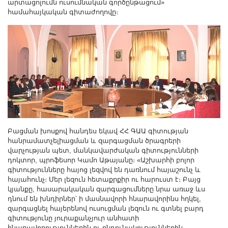
արտացոլումն ուսումնական գործընթացում»
Другие академии
համահայկական գիտաժողովը։
Газета "Гитутюн"
Журнал "В мире науки"
Публикации в прессе
Анонсы
Юбилеи
Университеты
Новости
Научные результаты
Բացման խոսքով հանդես եկավ ՀՀ ԳԱԱ գիտության
հանրամատչելիացման և զարգացման ծրագրերի
Ученые диаспоры
վարչության պետ, մանկավարժական գիտությունների
Трибуна молодого ученого
դոկտոր, պրոֆեսոր Կամո Աթայանը։ «Աշխարհի բոլոր
գիտությունները հայոց լեզվով են դառնում հայաշունչ և
Наши заслуженные деятели
հայահունչ։ Մեր լեզուն հետաքրքիր ու հարուստ է։ Բայց
Объявления
կյանքը, հասարակական զարգացումները նրա առաջ ևս
դնում են խնդիրներ՝ ի մասնավորի հնարավորինս հղկել,
Карта сайта
զարգացնել հայերենով ուսուցման լեզուն ու գտնել բարդ
գիտությունը յուրաքանչյուր անհատի
Поиск
հնարավորություններին ու ընդունակություններին