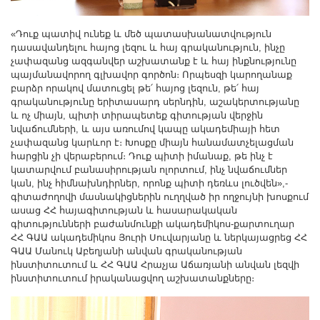
«Դուք պատիվ ունեք և մեծ պատասխանատվություն
դասավանդելու հայոց լեզու և հայ գրականություն, ինչը
չափազանց ազգանվեր աշխատանք է և հայ ինքնությունը
պայմանավորող գլխավոր գործոն։ Որպեսզի կարողանաք
բարձր որակով մատուցել թե՛ հայոց լեզուն, թե՛ հայ
գրականությունը երիտասարդ սերնդին, աշակերտությանը
և ոչ միայն, պիտի տիրապետեք գիտության վերջին
նվաճումների, և այս առումով կապը ակադեմիայի հետ
չափազանց կարևոր է։ Խոսքը միայն հանամատչելացման
հարցին չի վերաբերում։ Դուք պիտի իմանաք, թե ինչ է
կատարվում բանասիրության ոլորտում, ինչ նվաճումներ
կան, ինչ հիմնախնդիրներ, որոնք պիտի դեռևս լուծվեն»,-
գիտաժողովի մասնակիցներին ուղղված իր ողջույնի խոսքում
ասաց ՀՀ հայագիտության և հասարակական
գիտությունների բաժանմունքի ակադեմիկոս-քարտուղար
ՀՀ ԳԱԱ ակադեմիկոս Յուրի Սուվարյանը և ներկայացրեց ՀՀ
ԳԱԱ Մանուկ Աբեղյանի անվան գրականության
ինստիտուտում և ՀՀ ԳԱԱ Հրաչյա Աճառյանի անվան լեզվի
ինստիտուտում իրականացվող աշխատանքները։