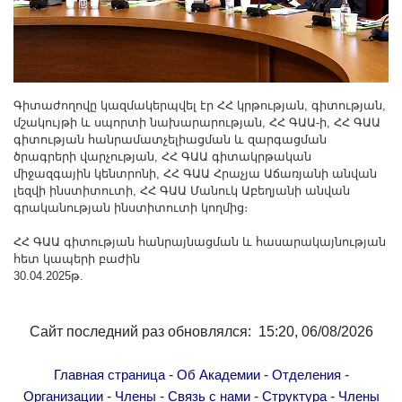
Գիտաժողովը կազմակերպվել էր ՀՀ կրթության, գիտության,
մշակույթի և սպորտի նախարարության, ՀՀ ԳԱԱ-ի, ՀՀ ԳԱԱ
գիտության հանրամատչելիացման և զարգացման
ծրագրերի վարչության, ՀՀ ԳԱԱ գիտակրթական
միջազգային կենտրոնի, ՀՀ ԳԱԱ Հրաչյա Աճառյանի անվան
լեզվի ինստիտուտի, ՀՀ ԳԱԱ Մանուկ Աբեղյանի անվան
գրականության ինստիտուտի կողմից։
ՀՀ ԳԱԱ գիտության հանրայնացման և հասարակայնության
հետ կապերի բաժին
30.04.2025թ.
Сайт последний раз обновлялся: 15:20, 06/08/2026
-
-
-
Главная страница
Об Академии
Отделения
-
-
-
-
Организации
Члены
Связь с нами
Структура
Члены