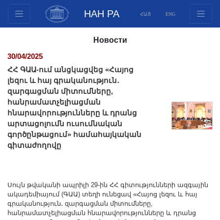
НАН РА
ՀԱՅ
ENG
Структура
Новости
Члены президиума
30/04/2025
Документы
ՀՀ ԳԱԱ-ում անցկացվեց «Հայոց
Инновационные предложения
լեզու և հայ գրականություն․
զարգացման միտումները,
Публикации
հանրամատչելիացման
Фонды
հնարավորությունները և դրանց
Конференции
արտացոլումն ուսումնական
գործընթացում» համահայկական
Конкурсы
գիտաժողովը
Международное сотрудничество
Молодежные программы
Фотогалерея
Սույն թվականի ապրիլի 29-ին ՀՀ գիտությունների ազգային
ակադեմիայում (ԳԱԱ) տեղի ունեցավ «Հայոց լեզու և հայ
Видеогалерея
գրականություն․ զարգացման միտումները,
Веб ресурсы
հանրամատչելիացման հնարավորությունները և դրանց