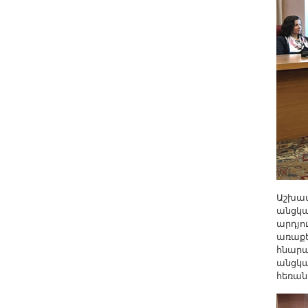
Другие академии
Газета "Гитутюн"
Журнал "В мире науки"
Публикации в прессе
Анонсы
Юбилеи
Университеты
Новости
Научные результаты
Ученые диаспоры
Աշխատ
անցկա
Трибуна молодого ученого
արդյու
Наши заслуженные деятели
առաքե
հնարա
Объявления
անցկա
հեռան
Карта сайта
Поиск