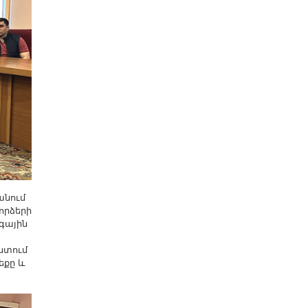
անում
որձերի
ոգային
ստում
եքը և