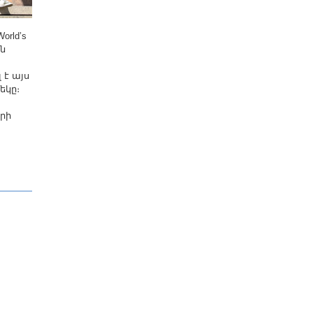
rld’s
ան
 է այս
եկը։
րի