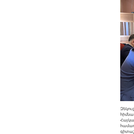
Զեկու
հիմնա
Հայկա
համաղ
գիտաշ