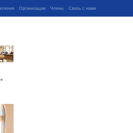
еления
Организации
Члены
Связь с нами
ce