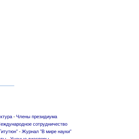
-
ктура
Члены президиума
еждународное сотрудничество
-
Гитутюн"
Журнал "В мире науки"
-