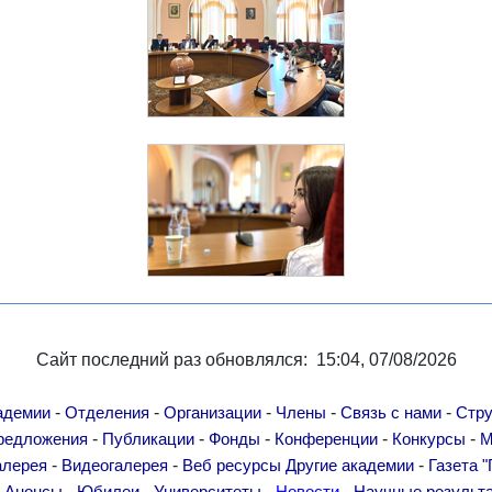
Сайт последний раз обновлялся: 15:04, 07/08/2026
-
-
-
-
-
адемии
Отделения
Организации
Члены
Связь с нами
Стру
-
-
-
-
-
редложения
Публикации
Фонды
Конференции
Конкурсы
М
-
-
-
алерея
Видеогалерея
Веб ресурсы
Другие академии
Газета "
-
-
-
-
-