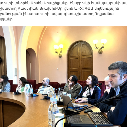
տուտի տնօրեն Արսեն Առաքելյանը, Ինսբրուկի համալսարանի ա
խատող Բաստիան Յոախիմ-Մրոշկոն և ՀՀ ԳԱԱ մոլեկուլային
բանության ինստիտուտի ավագ գիտաշխատող Ռոքսանա
րյանը։