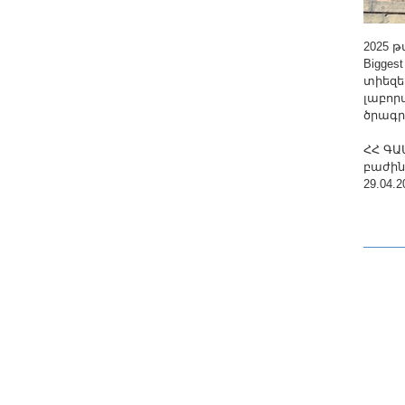
2025 
Bigges
տիեզե
լաբոր
ծրագր
ՀՀ ԳԱ
բաժին
29.04.2