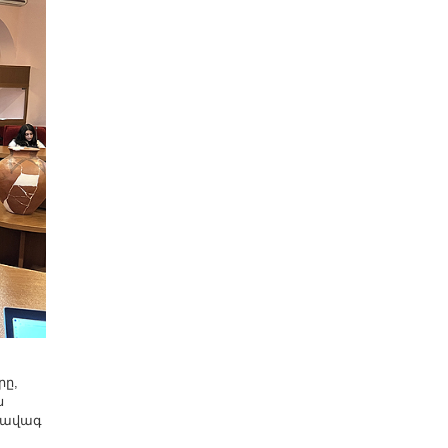
րը,
ն
 ավագ