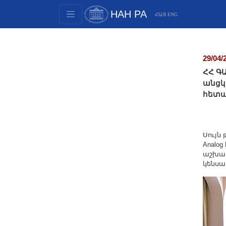
НАН РА
ՀԱՅ
ENG
Структура
Члены президиума
29/04/
Документы
ՀՀ Գ
Инновационные предложения
անցկ
հետա
Публикации
Фонды
Конференции
Սույն 
Конкурсы
Analog 
աշխատ
Международное сотрудничество
կենսա
Молодежные программы
Фотогалерея
Видеогалерея
Веб ресурсы