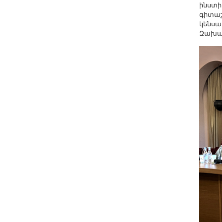
ինստի
գիտաշ
կենսա
Զախա