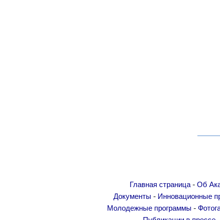
-
Главная страница
Об Ак
-
Документы
Инновационные п
-
Молодежные программы
Фотог