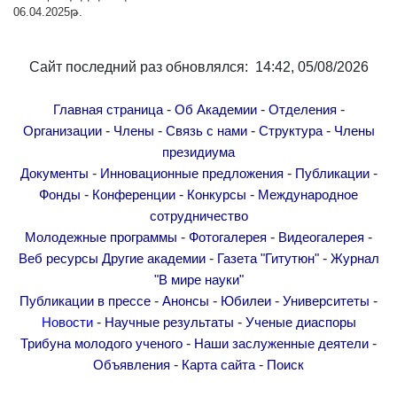
06.04.2025թ.
Сайт последний раз обновлялся: 14:42, 05/08/2026
-
-
-
Главная страница
Об Академии
Отделения
-
-
-
-
Организации
Члены
Связь с нами
Структура
Члены
президиума
-
-
-
Документы
Инновационные предложения
Публикации
-
-
-
Фонды
Конференции
Конкурсы
Международное
сотрудничество
-
-
-
Молодежные программы
Фотогалерея
Видеогалерея
-
-
Веб ресурсы
Другие академии
Газета "Гитутюн"
Журнал
"В мире науки"
-
-
-
-
Публикации в прессе
Анонсы
Юбилеи
Университеты
-
-
Новости
Научные результаты
Ученые диаспоры
-
-
Трибуна молодого ученого
Наши заслуженные деятели
-
-
Объявления
Карта сайта
Поиск