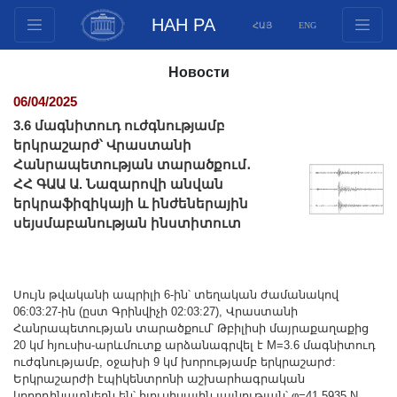
НАН РА
ՀԱՅ
ENG
Структура
Новости
Члены президиума
06/04/2025
Документы
3.6 մագնիտուդ ուժգնությամբ
Инновационные предложения
երկրաշարժ՝ Վրաստանի
Հանրապետության տարածքում․
Публикации
ՀՀ ԳԱԱ Ա. Նազարովի անվան
Фонды
երկրաֆիզիկայի և ինժեներային
Конференции
սեյսմաբանության ինստիտուտ
Конкурсы
Международное сотрудничество
Սույն թվականի ապրիլի 6-ին՝ տեղական ժամանակով
Молодежные программы
06:03:27-ին (ըստ Գրինվիչի 02:03:27), Վրաստանի
Фотогалерея
Հանրապետության տարածքում՝ Թբիլիսի մայրաքաղաքից
20 կմ հյուսիս-արևմուտք արձանագրվել է M=3.6 մագնիտուդ
Видеогалерея
ուժգնությամբ, օջախի 9 կմ խորությամբ երկրաշարժ:
Երկրաշարժի էպիկենտրոնի աշխարհագրական
Веб ресурсы
կոորդինատներն են՝ հյուսիսային լայնության՝ φ=41.5935 N,