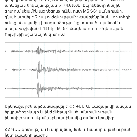
Другие академии
արևելյան երկայնության՝ λ=44.6159E: Էպիկենտրոնային
գոտում սեյսմիկ ազդեցությունն, ըստ MSK-64 սանդղակի,
Газета "Гитутюн"
գնահատվել է 5 բալ ուժգնությամբ: Հավելենք նաև, որ տեղի
Журнал "В мире науки"
ունեցած սեյսմիկ իրադարձությունը տարածականորեն
տեղաբաշխված է 1913թ. M=5.6 մագնիտուդ ուժգնության
Публикации в прессе
Բոլնիսիի օջախային գոտում:
Анонсы
Юбилеи
Университеты
Новости
Научные результаты
Ученые диаспоры
Трибуна молодого ученого
Наши заслуженные деятели
Երկրաշարժն արձանագրվել է ՀՀ ԳԱԱ Ա. Նազարովի անվան
երկրաֆիզիկայի և ինժեներային սեյսմաբանության
Объявления
ինստիտուտի սեյսմաերկրադինամիկ ցանցի կողմից։
Карта сайта
ՀՀ ԳԱԱ գիտության հանրայնացման և հասարակայնության
Поиск
հետ կապերի բաժին